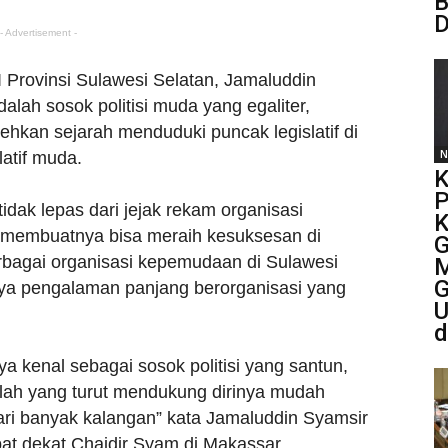
B
D
- Advertisement -
Provinsi Sulawesi Selatan, Jamaluddin
alah sosok politisi muda yang egaliter,
hkan sejarah menduduki puncak legislatif di
N
atif muda.
K
P
idak lepas dari jejak rekam organisasi
K
 membuatnya bisa meraih kesuksesan di
G
berbagai organisasi kepemudaan di Sulawesi
M
G
nya pengalaman panjang berorganisasi yang
U
d
a kenal sebagai sosok politisi yang santun,
nilah yang turut mendukung dirinya mudah
ri banyak kalangan” kata Jamaluddin Syamsir
at dekat Chaidir Syam di Makassar.