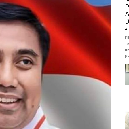
P
A
D
Al
PI
Ta
me
pe