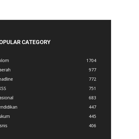
OPULAR CATEGORY
olom
1704
aerah
977
adline
772
KSS
751
asional
683
ndidikan
447
ukum
445
snis
406