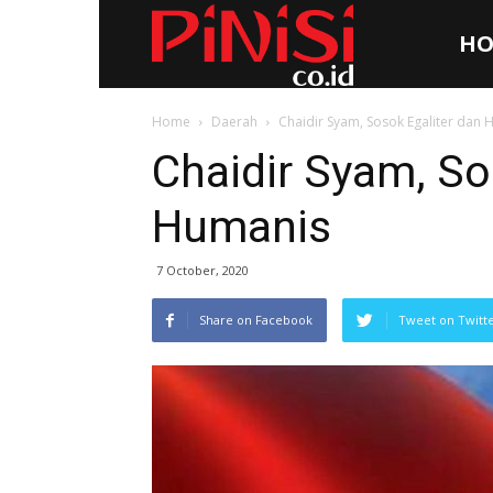
HO
Pinisi.co.id
Home
Daerah
Chaidir Syam, Sosok Egaliter dan
Chaidir Syam, So
Humanis
7 October, 2020
Share on Facebook
Tweet on Twitt