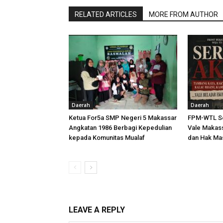
RELATED ARTICLES
MORE FROM AUTHOR
Daerah
Daerah
Ketua For5a SMP Negeri 5 Makassar
FPM-WTL Se
Angkatan 1986 Berbagi Kepedulian
Vale Makass
kepada Komunitas Mualaf
dan Hak Ma
LEAVE A REPLY