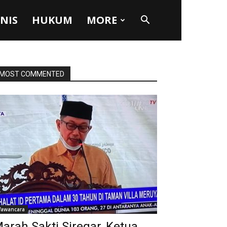
SNIS
HUKUM
MORE
MOST COMMENTED
awancara
arah Sakti Siregar, Ketua