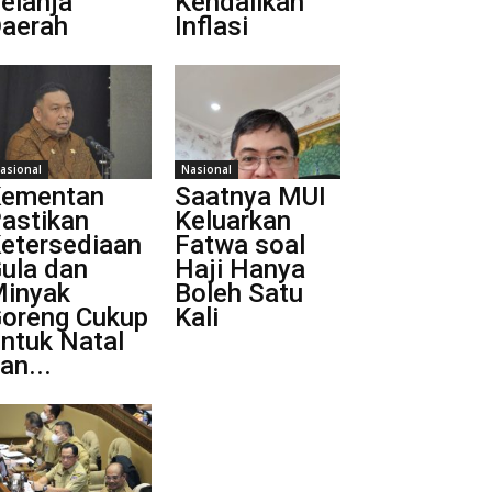
elanja
Kendalikan
aerah
Inflasi
asional
Nasional
ementan
Saatnya MUI
astikan
Keluarkan
etersediaan
Fatwa soal
ula dan
Haji Hanya
inyak
Boleh Satu
oreng Cukup
Kali
ntuk Natal
an...