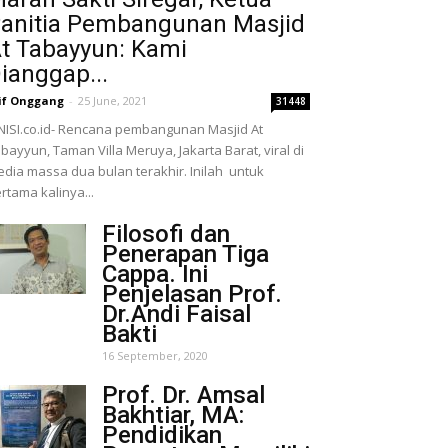
anitia Pembangunan Masjid
t Tabayyun: Kami
ianggap...
if Onggang
-
25 June, 2021
31448
NISI.co.id- Rencana pembangunan Masjid At
bayyun, Taman Villa Meruya, Jakarta Barat, viral di
dia massa dua bulan terakhir. Inilah untuk
rtama kalinya...
Filosofi dan
Penerapan Tiga
Cappa. Ini
Penjelasan Prof.
Dr.Andi Faisal
Bakti
16 September, 2020
Prof. Dr. Amsal
Bakhtiar, MA:
Pendidikan