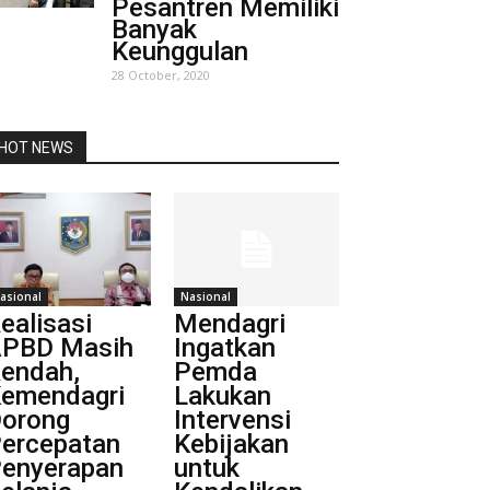
Pesantren Memiliki
Banyak
Keunggulan
28 October, 2020
HOT NEWS
asional
Nasional
ealisasi
Mendagri
PBD Masih
Ingatkan
endah,
Pemda
emendagri
Lakukan
orong
Intervensi
ercepatan
Kebijakan
enyerapan
untuk