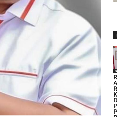
N
R
A
R
K
D
P
P