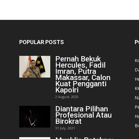
POPULAR POSTS
P
Pernah Bekuk
K
Hercules, Fadil
D
Imran, Putra
Makassar, Calon
He
Kuat Pengganti
K
Kapolri
2 August, 2020
N
Pe
Diantara Pilihan
Profesional Atau
H
Birokrat
Bi
31 July, 2021