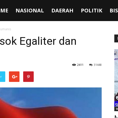
ME
NASIONAL
DAERAH
POLITIK
BI
 Humanis
sok Egaliter dan
2411
31448
er
W
M