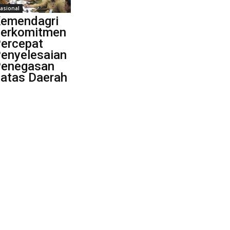
asional
emendagri
erkomitmen
ercepat
enyelesaian
enegasan
atas Daerah