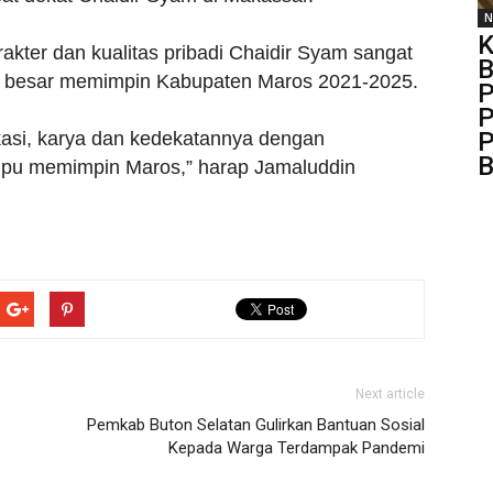
N
K
rakter dan kualitas pribadi Chaidir Syam sangat
B
ih besar memimpin Kabupaten Maros 2021-2025.
P
P
P
kasi, karya dan kedekatannya dengan
B
pu memimpin Maros,” harap Jamaluddin
Next article
Pemkab Buton Selatan Gulirkan Bantuan Sosial
Kepada Warga Terdampak Pandemi