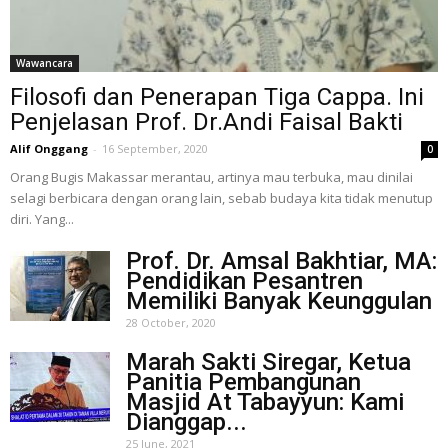
Wawancara
Filosofi dan Penerapan Tiga Cappa. Ini
Penjelasan Prof. Dr.Andi Faisal Bakti
Alif Onggang
-
16 September, 2020
0
Orang Bugis Makassar merantau, artinya mau terbuka, mau dinilai
selagi berbicara dengan orang lain, sebab budaya kita tidak menutup
diri. Yang...
Prof. Dr. Amsal Bakhtiar, MA:
Pendidikan Pesantren
Memiliki Banyak Keunggulan
28 October, 2020
Marah Sakti Siregar, Ketua
Panitia Pembangunan
Masjid At Tabayyun: Kami
Dianggap...
25 June, 2021