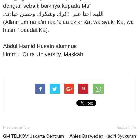
dengan sebaik baiknya kepada Mu”
اللهم اعنا على ذكرك وشكرك وحسن عبادتك
(Allaahumma a’innaa ‘alaa dzikriKa, wa syukriKa, wa
husni ‘ibaadatiKa).
Abdul Hamid Husain alumnus
Ummul Qura University, Makkah
Previous article
Next article
GM TELKOM Jakarta Centrum
Anies Baswedan Hadiri Syukuran