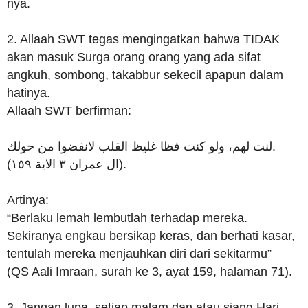
nya.
2. Allaah SWT tegas mengingatkan bahwa TIDAK
akan masuk Surga orang orang yang ada sifat
angkuh, sombong, takabbur sekecil apapun dalam
hatinya.
Allaah SWT berfirman:
لنت لهم، ولو كنت فظا غليظ القلب لانفضوا من حولك.
(ال عمران ٣ الاية ١٥٩).
Artinya:
“Berlaku lemah lembutlah terhadap mereka.
Sekiranya engkau bersikap keras, dan berhati kasar,
tentulah mereka menjauhkan diri dari sekitarmu”
(QS Aali Imraan, surah ke 3, ayat 159, halaman 71).
3. Jangan lupa, setiap malam dan atau siang Hari