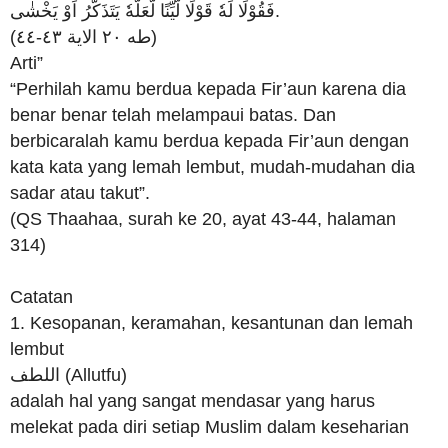
فَقُوْلَا لَهٗ قَوْلًا لَّيِّنًا لَّعَلَّهٗ يَتَذَكَّرُ اَوْ يَخْشٰى.
(طه ٢٠ الاية ٤٣-٤٤)
Arti”
“Perhilah kamu berdua kepada Fir’aun karena dia
benar benar telah melampaui batas. Dan
berbicaralah kamu berdua kepada Fir’aun dengan
kata kata yang lemah lembut, mudah-mudahan dia
sadar atau takut”.
(QS Thaahaa, surah ke 20, ayat 43-44, halaman
314)
Catatan
1. Kesopanan, keramahan, kesantunan dan lemah
lembut
اللطف (Allutfu)
adalah hal yang sangat mendasar yang harus
melekat pada diri setiap Muslim dalam keseharian