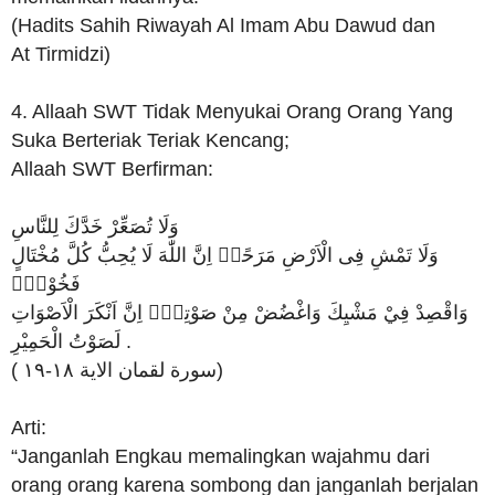
(Hadits Sahih Riwayah Al Imam Abu Dawud dan
At Tirmidzi)
4. Allaah SWT Tidak Menyukai Orang Orang Yang
Suka Berteriak Teriak Kencang;
Allaah SWT Berfirman:
وَلَا تُصَعِّرْ خَدَّكَ لِلنَّاسِ
وَلَا تَمْشِ فِى الْاَرْضِ مَرَحًاۗ اِنَّ اللّٰهَ لَا يُحِبُّ كُلَّ مُخْتَالٍ
فَخُوْرٍۚ
وَاقْصِدْ فِيْ مَشْيِكَ وَاغْضُضْ مِنْ صَوْتِكَۗ اِنَّ اَنْكَرَ الْاَصْوَاتِ
لَصَوْتُ الْحَمِيْرِ .
( سورة لقمان الاية ١٨-١٩)
Arti:
“Janganlah Engkau memalingkan wajahmu dari
orang orang karena sombong dan janganlah berjalan