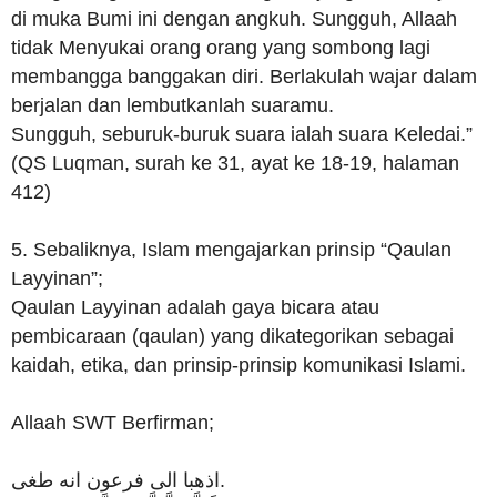
di muka Bumi ini dengan angkuh. Sungguh, Allaah
tidak Menyukai orang orang yang sombong lagi
membangga banggakan diri. Berlakulah wajar dalam
berjalan dan lembutkanlah suaramu.
Sungguh, seburuk-buruk suara ialah suara Keledai.”
(QS Luqman, surah ke 31, ayat ke 18-19, halaman
412)
5. Sebaliknya, Islam mengajarkan prinsip “Qaulan
Layyinan”;
Qaulan Layyinan adalah gaya bicara atau
pembicaraan (qaulan) yang dikategorikan sebagai
kaidah, etika, dan prinsip-prinsip komunikasi Islami.
Allaah SWT Berfirman;
اذهبا الى فرعون انه طغى.