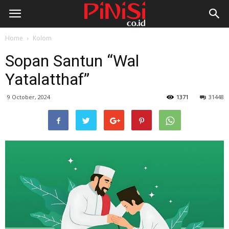
Home
Kolom
Sopan Santun “Wal
Yatalatthaf”
9 October, 2024
1371
31448