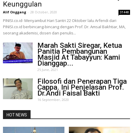
Keunggulan
Alif Onggang
-
28 October, 2020
31448
PINISI.co.id- Menyambut Hari Santri 22 Oktober lalu Arfendi dari
PINISI.co.id berbincang-bincang dengan Prof. Dr. Amsal Bakhtiar, MA,
seorang akademisi, dosen dan penulis...
Marah Sakti Siregar, Ketua
Panitia Pembangunan
Masjid At Tabayyun: Kami
Dianggap...
25 June, 2021
Filosofi dan Penerapan Tiga
Cappa. Ini Penjelasan Prof.
Dr.Andi Faisal Bakti
16 September, 2020
HOT NEWS