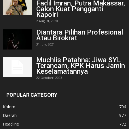
Fadil Imran, Putra Makassar,
Calon Kuat Pengganti
Kapolri
2 August, 2020
Diantara Pilihan Profesional
Atau Birokrat
31 July, 2021
Muchlis Patahna: Jiwa SYL
Terancam, KPK Harus Jamin
Keselamatannya
22 October, 2023
POPULAR CATEGORY
Kolom
1704
Daerah
977
Headline
772