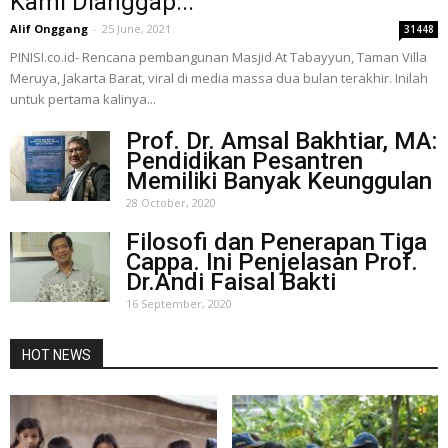
Kami Dianggap...
Alif Onggang
-
25 June, 2021
31448
PINISI.co.id- Rencana pembangunan Masjid At Tabayyun, Taman Villa
Meruya, Jakarta Barat, viral di media massa dua bulan terakhir. Inilah
untuk pertama kalinya...
Prof. Dr. Amsal Bakhtiar, MA:
Pendidikan Pesantren
Memiliki Banyak Keunggulan
28 October, 2020
Filosofi dan Penerapan Tiga
Cappa. Ini Penjelasan Prof.
Dr.Andi Faisal Bakti
16 September, 2020
HOT NEWS