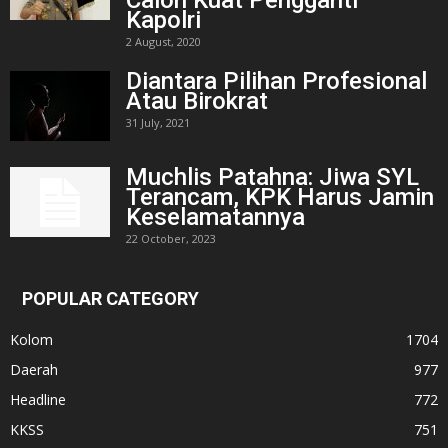
Kapolri
2 August, 2020
Diantara Pilihan Profesional
Atau Birokrat
31 July, 2021
Muchlis Patahna: Jiwa SYL
Terancam, KPK Harus Jamin
Keselamatannya
22 October, 2023
POPULAR CATEGORY
Kolom
1704
Daerah
977
Headline
772
KKSS
751