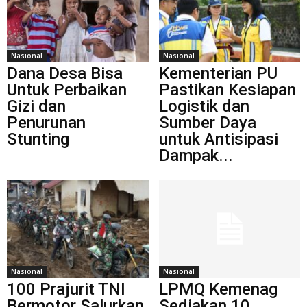
Nasional
Nasional
Dana Desa Bisa
Kementerian PU
Untuk Perbaikan
Pastikan Kesiapan
Gizi dan
Logistik dan
Penurunan
Sumber Daya
Stunting
untuk Antisipasi
Dampak...
Nasional
Nasional
100 Prajurit TNI
LPMQ Kemenag
Bermotor Salurkan
Sediakan 10