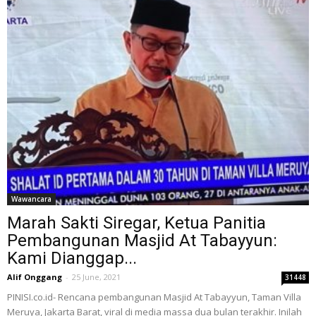
Wawancara
Marah Sakti Siregar, Ketua Panitia
Pembangunan Masjid At Tabayyun:
Kami Dianggap...
Alif Onggang
-
25 June, 2021
31448
PINISI.co.id- Rencana pembangunan Masjid At Tabayyun, Taman Villa
Meruya, Jakarta Barat, viral di media massa dua bulan terakhir. Inilah