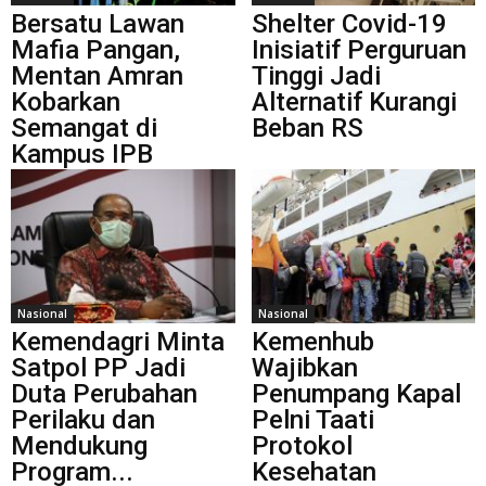
Bersatu Lawan
Shelter Covid-19
Mafia Pangan,
Inisiatif Perguruan
Mentan Amran
Tinggi Jadi
Kobarkan
Alternatif Kurangi
Semangat di
Beban RS
Kampus IPB
Nasional
Nasional
Kemendagri Minta
Kemenhub
Satpol PP Jadi
Wajibkan
Duta Perubahan
Penumpang Kapal
Perilaku dan
Pelni Taati
Mendukung
Protokol
Program...
Kesehatan