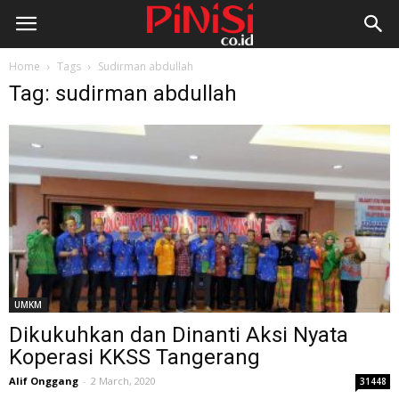
Home
Tags
Sudirman abdullah
Tag: sudirman abdullah
UMKM
Dikukuhkan dan Dinanti Aksi Nyata
Koperasi KKSS Tangerang
Alif Onggang
-
2 March, 2020
31448