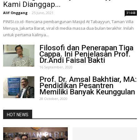
Kami Dianggap...
Alif Onggang
-
25 June, 2021
31448
PINISI.co.id- Rencana pembangunan Masjid At Tabayyun, Taman Villa
Meruya, Jakarta Barat, viral di media massa dua bulan terakhir. Inilah
untuk pertama kalinya...
Filosofi dan Penerapan Tiga
Cappa. Ini Penjelasan Prof.
Dr.Andi Faisal Bakti
16 September, 2020
Prof. Dr. Amsal Bakhtiar, MA:
Pendidikan Pesantren
Memiliki Banyak Keunggulan
28 October, 2020
HOT NEWS