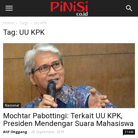
Home
Tags
UU KPK
Tag: UU KPK
Nasional
Mochtar Pabottingi: Terkait UU KPK,
Presiden Mendengar Suara Mahasiswa
Alif Onggang
-
28 September, 2019
31448