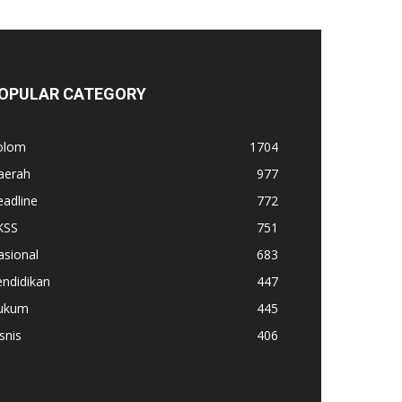
OPULAR CATEGORY
olom
1704
aerah
977
adline
772
KSS
751
asional
683
ndidikan
447
ukum
445
snis
406