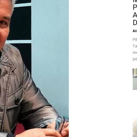
P
A
D
Al
PI
Ta
me
pe