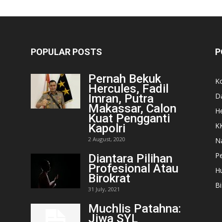
POPULAR POSTS
P
Pernah Bekuk
K
Hercules, Fadil
D
Imran, Putra
Makassar, Calon
He
Kuat Pengganti
K
Kapolri
2 August, 2020
N
Pe
Diantara Pilihan
Profesional Atau
H
Birokrat
Bi
31 July, 2021
Muchlis Patahna:
Jiwa SYL