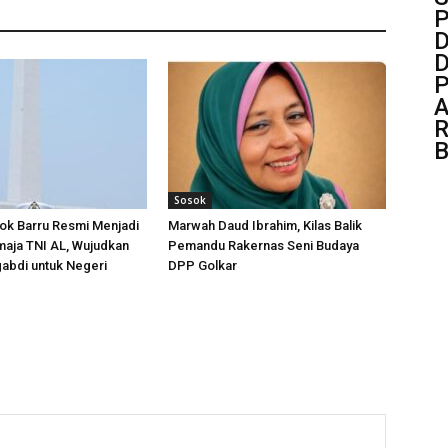
P
D
D
P
A
R
B
Sosok
ok Barru Resmi Menjadi
Marwah Daud Ibrahim, Kilas Balik
aja TNI AL, Wujudkan
Pemandu Rakernas Seni Budaya
abdi untuk Negeri
DPP Golkar