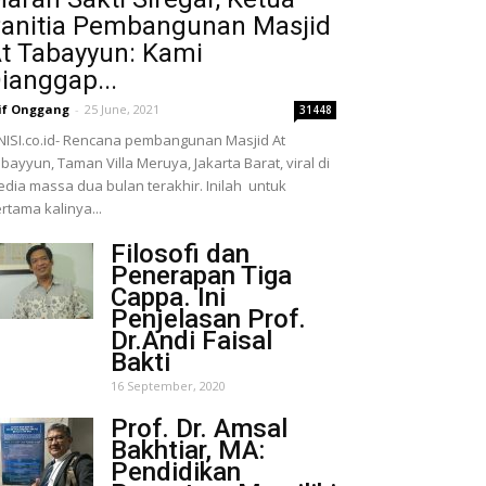
anitia Pembangunan Masjid
t Tabayyun: Kami
ianggap...
if Onggang
-
25 June, 2021
31448
NISI.co.id- Rencana pembangunan Masjid At
bayyun, Taman Villa Meruya, Jakarta Barat, viral di
dia massa dua bulan terakhir. Inilah untuk
rtama kalinya...
Filosofi dan
Penerapan Tiga
Cappa. Ini
Penjelasan Prof.
Dr.Andi Faisal
Bakti
16 September, 2020
Prof. Dr. Amsal
Bakhtiar, MA:
Pendidikan