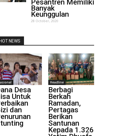
Pesantren Memiliki
Banyak
Keunggulan
28 October, 2020
HOT NEWS
asional
Headline
ana Desa
Berbagi
isa Untuk
Berkah
erbaikan
Ramadan,
izi dan
Pertagas
enurunan
Berikan
tunting
Santunan
Kepada 1.326