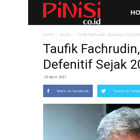
HO
Pinisi.co.id
Home
Sosok
Taufik Fachrudin, Statusnya Dirut De
Taufik Fachrudin
Defenitif Sejak 
26 April, 2021
Share on Facebook
Tweet on Twitt