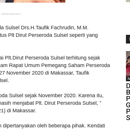
- Advertisement -
a Sulsel Drs.H.Taufik Fachrudin, M.M.
us Plt Dirut Perseroda Sulsel seperti yang
i Plt.Dirut Perseroda Sulsel terhitung sejak
dalam Rapat Umum Pemegang Saham Perseroda
27 November 2020 di Makassar, Taufik
N
sel.
D
B
da Sulsel sejak November 2020. Karena itu,
P
masih menjabat Plt. Dirut Perseroda Sulsel, ”
G
P
21) di Makassar.
S
ih dipertanyakan oleh beberapa pihak. Kendati