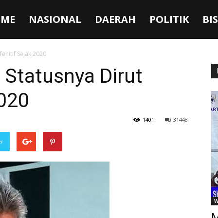
ME
NASIONAL
DAERAH
POLITIK
BI
fenitif Sejak 2020
, Statusnya Dirut
2020
1401
31448
er
W
M