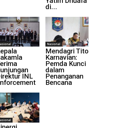
Yatim Dhuafa
di...
asional
Nasional
epala
Mendagri Tito
akamla
Karnavian:
erima
Pemda Kunci
unjungan
dalam
irektur INL
Penanganan
nforcement
Bencana
asional
inergi