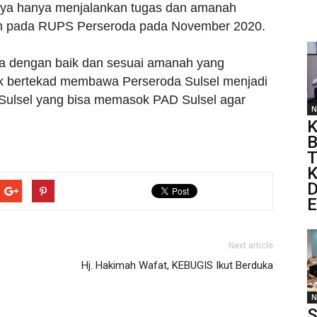
iunya hanya menjalankan tugas dan amanah
m pada RUPS Perseroda pada November 2020.
ja dengan baik dan sesuai amanah yang
fik bertekad membawa Perseroda Sulsel menjadi
 Sulsel yang bisa memasok PAD Sulsel agar
N
K
B
T
K
D
E
Next article
Hj. Hakimah Wafat, KEBUGIS Ikut Berduka
N
S