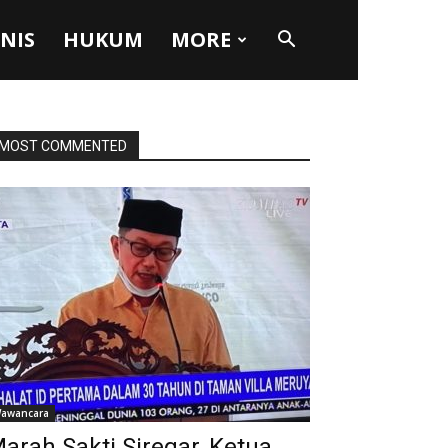
SNIS
HUKUM
MORE
MOST COMMENTED
awancara
arah Sakti Siregar, Ketua