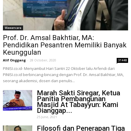
Wawancara
Prof. Dr. Amsal Bakhtiar, MA:
Pendidikan Pesantren Memiliki Banyak
Keunggulan
Alif Onggang
-
28 October, 2020
31448
PINISI.co.id- Menyambut Hari Santri 22 Oktober lalu Arfendi dari
PINISI.co.id berbincang-bincang dengan Prof. Dr. Amsal Bakhtiar, MA,
seorang akademisi, dosen dan penulis...
Marah Sakti Siregar, Ketua
Panitia Pembangunan
Masjid At Tabayyun: Kami
Dianggap...
25 June, 2021
Filosofi dan Penerapan Tiga