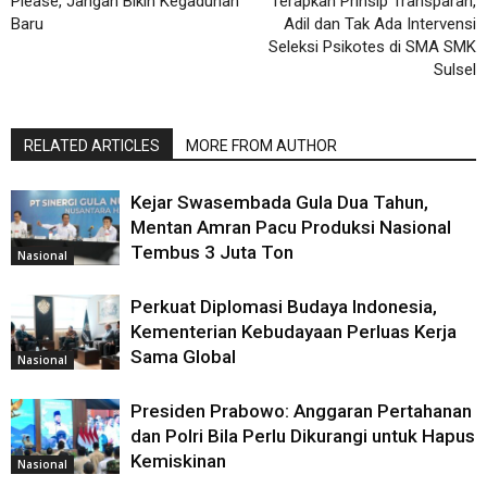
Please, Jangan Bikin Kegaduhan
Terapkan Prinsip Transparan,
Baru
Adil dan Tak Ada Intervensi
Seleksi Psikotes di SMA SMK
Sulsel
RELATED ARTICLES
MORE FROM AUTHOR
Kejar Swasembada Gula Dua Tahun,
Mentan Amran Pacu Produksi Nasional
Tembus 3 Juta Ton
Nasional
Perkuat Diplomasi Budaya Indonesia,
Kementerian Kebudayaan Perluas Kerja
Sama Global
Nasional
Presiden Prabowo: Anggaran Pertahanan
dan Polri Bila Perlu Dikurangi untuk Hapus
Kemiskinan
Nasional