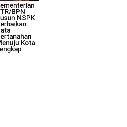
ementerian
ATR/BPN
usun NSPK
erbaikan
ata
ertanahan
enuju Kota
engkap