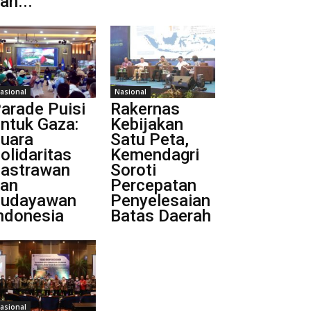
an...
asional
Nasional
arade Puisi
Rakernas
ntuk Gaza:
Kebijakan
uara
Satu Peta,
olidaritas
Kemendagri
astrawan
Soroti
an
Percepatan
udayawan
Penyelesaian
ndonesia
Batas Daerah
asional