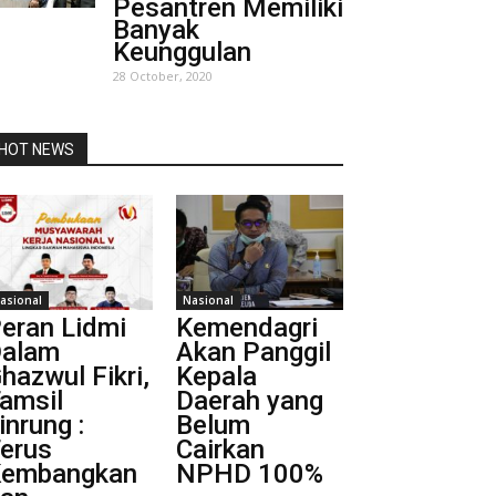
Pesantren Memiliki
Banyak
Keunggulan
28 October, 2020
HOT NEWS
asional
Nasional
eran Lidmi
Kemendagri
alam
Akan Panggil
hazwul Fikri,
Kepala
amsil
Daerah yang
inrung :
Belum
erus
Cairkan
embangkan
NPHD 100%