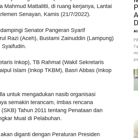
Mahmud Mattalitti, di ruang kerjanya, Lantai
P
A
arlemen Senayan, Kamis (21/7/2022).
D
idampingi Senator Pangeran Syarif
Al
ul Razi (Aceh), Bustami Zainuddin (Lampung)
PI
 Syaifudin.
Ta
me
pe
taris Inkop), TB Rahmat (Wakil Sekretaris
aipul Islam (Inkop TKBM), Basri Abbas (Inkop
a untuk mengadukan nasib organisasi
nya semakin terancam, imbas rencana
 (SKB) Tahun 2011 tentang Penataan dan
gkar Muat di Pelabuhan.
 akan diganti dengan Peraturan Presiden