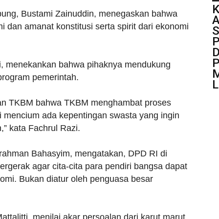
K
mpung, Bustami Zainuddin, menegaskan bahwa
dan amanat konstitusi serta spirit dari ekonomi
S
P
D
P
zi, menekankan bahwa pihaknya mendukung
M
program pemerintah.
L
mkan TKBM bahwa TKBM menghambat proses
i mencium ada kepentingan swasta yang ingin
” kata Fachrul Razi.
urrahman Bahasyim, mengatakan, DPD RI di
gerak agar cita-cita para pendiri bangsa dapat
nomi. Bukan diatur oleh penguasa besar
alitti, menilai akar persoalan dari karut marut