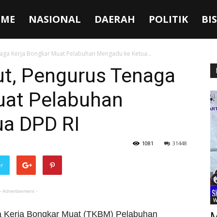
ME
NASIONAL
DAERAH
POLITIK
BI
naga Kerja Bongkar Muat Pelabuhan Mengadu ke Ketua...
ut, Pengurus Tenaga
uat Pelabuhan
a DPD RI
1081
31448
er
- Advertisement -
W
a Kerja Bongkar Muat (TKBM) Pelabuhan
M