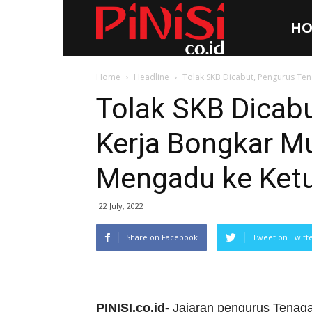
HO
Pinisi.co.id
Home
Headline
Tolak SKB Dicabut, Pengurus Te
Tolak SKB Dicab
Kerja Bongkar M
Mengadu ke Ketu
22 July, 2022
Share on Facebook
Tweet on Twitt
PINISI.co.id-
Jajaran pengurus Tenag