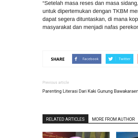
“Setelah masa reses dan masa sidang,
untuk dipertemukan dengan TKBM memb
dapat segera dituntaskan, di mana kop
masyarakat dan menjadi nafas perekon
SHARE
Facebook
Twitter
Previous article
Parenting Literasi Dari Kaki Gunung Bawakarae
RELATED ARTICLES
MORE FROM AUTHOR