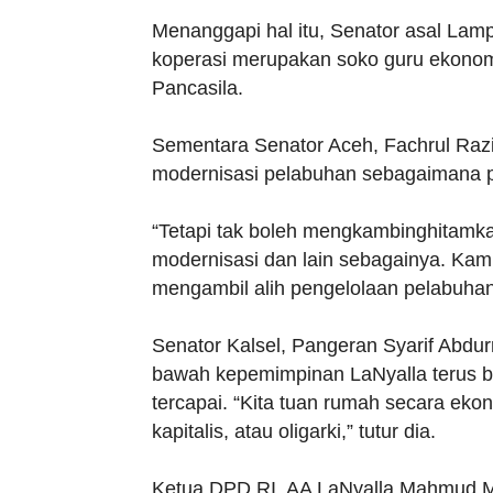
Menanggapi hal itu, Senator asal La
koperasi merupakan soko guru ekonomi 
Pancasila.
Sementara Senator Aceh, Fachrul Ra
modernisasi pelabuhan sebagaimana 
“Tetapi tak boleh mengkambinghita
modernisasi dan lain sebagainya. Kam
mengambil alih pengelolaan pelabuhan,
Senator Kalsel, Pangeran Syarif Abd
bawah kepemimpinan LaNyalla terus ber
tercapai. “Kita tuan rumah secara eko
kapitalis, atau oligarki,” tutur dia.
Ketua DPD RI, AA LaNyalla Mahmud Matt