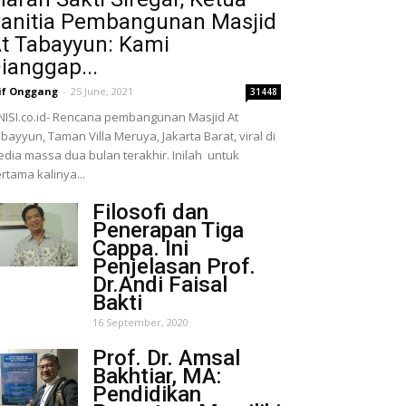
anitia Pembangunan Masjid
t Tabayyun: Kami
ianggap...
if Onggang
-
25 June, 2021
31448
NISI.co.id- Rencana pembangunan Masjid At
bayyun, Taman Villa Meruya, Jakarta Barat, viral di
dia massa dua bulan terakhir. Inilah untuk
rtama kalinya...
Filosofi dan
Penerapan Tiga
Cappa. Ini
Penjelasan Prof.
Dr.Andi Faisal
Bakti
16 September, 2020
Prof. Dr. Amsal
Bakhtiar, MA:
Pendidikan