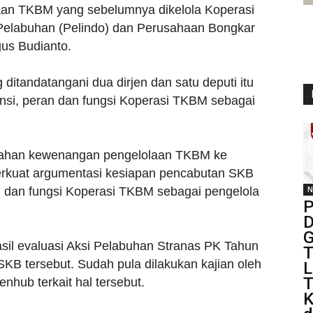
aan TKBM yang sebelumnya dikelola Koperasi
Pelabuhan (Pelindo) dan Perusahaan Bongkar
gus Budianto.
itandatangani dua dirjen dan satu deputi itu
nsi, peran dan fungsi Koperasi TKBM sebagai
indahan kewenangan pengelolaan TKBM ke
kuat argumentasi kesiapan pencabutan SKB
n dan fungsi Koperasi TKBM sebagai pengelola
N
P
D
G
asil evaluasi Aksi Pelabuhan Stranas PK Tahun
T
B tersebut. Sudah pula dilakukan kajian oleh
L
T
ub terkait hal tersebut.
K