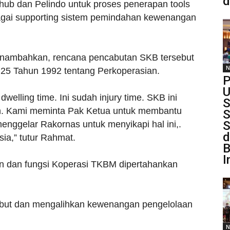
d
enhub dan Pelindo untuk proses penerapan tools
agai supporting sistem pemindahan kewenangan
enambahkan, rencana pencabutan SKB tersebut
N
25 Tahun 1992 tentang Perkoperasian.
P
U
welling time. Ini sudah injury time. SKB ini
S
an. Kami meminta Pak Ketua untuk membantu
S
S
menggelar Rakornas untuk menyikapi hal ini,.
d
ia,” tutur Rahmat.
B
I
an dan fungsi Koperasi TKBM dipertahankan
cabut dan mengalihkan kewenangan pengelolaan
N