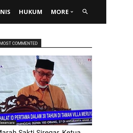
SNIS
HUKUM
MORE
MOST COMMENTED
awancara
arah Sakti Siregar, Ketua