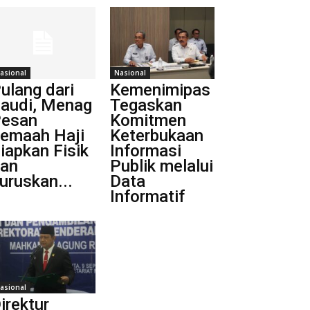
asional
Nasional
ulang dari
Kemenimipas
audi, Menag
Tegaskan
esan
Komitmen
emaah Haji
Keterbukaan
iapkan Fisik
Informasi
an
Publik melalui
uruskan...
Data
Informatif
asional
irektur