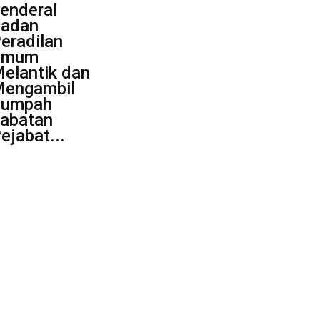
enderal
adan
eradilan
Umum
elantik dan
engambil
Sumpah
abatan
ejabat...