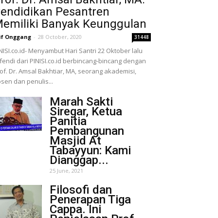
endidikan Pesantren
emiliki Banyak Keunggulan
if Onggang
-
28 October, 2020
31448
NISI.co.id- Menyambut Hari Santri 22 Oktober lalu
fendi dari PINISI.co.id berbincang-bincang dengan
of. Dr. Amsal Bakhtiar, MA, seorang akademisi,
sen dan penulis...
Marah Sakti
Siregar, Ketua
Panitia
Pembangunan
Masjid At
Tabayyun: Kami
Dianggap...
25 June, 2021
Filosofi dan
Penerapan Tiga
Cappa. Ini