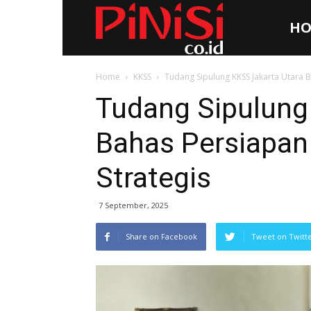
HO
Pinisi.co.id
Home
KKSS
Tudang Sipulung KKSS Jakarta Utara 
Tudang Sipulung
Bahas Persiapa
Strategis
7 September, 2025
Share on Facebook
Tweet on Twitt