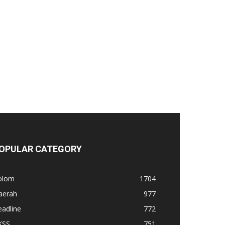
OPULAR CATEGORY
olom
1704
aerah
977
adline
772
KSS
751