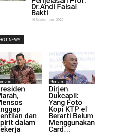
Penjelasan Prof.
Dr.Andi Faisal
Bakti
16 September, 2020
HOT NEWS
asional
Nasional
residen
Dirjen
arah,
Dukcapil:
Mensos
Yang Foto
nggap
Kopi KTP el
entilan dan
Berarti Belum
pirit dalam
Menggunakan
ekerja
Card...