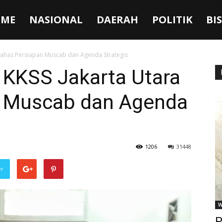
ME
NASIONAL
DAERAH
POLITIK
BI
Bahas Persiapan Muscab dan Agenda Strategis
 KKSS Jakarta Utara
n Muscab dan Agenda
1206
31448
er
W
P