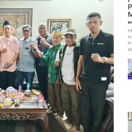
P
M
Al
PI
Ar
Pr
do