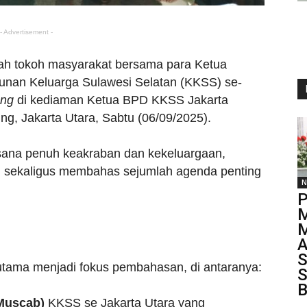
- Advertisement -
h tokoh masyarakat bersama para Ketua
nan Keluarga Sulawesi Selatan (KKSS) se-
ung
di kediaman Ketua BPD KKSS Jakarta
ing, Jakarta Utara, Sabtu (06/09/2025).
sana penuh keakraban dan kekeluargaan,
i sekaligus membahas sejumlah agenda penting
N
P
M
A
S
utama menjadi fokus pembahasan, di antaranya:
S
B
Muscab)
KKSS se Jakarta Utara yang