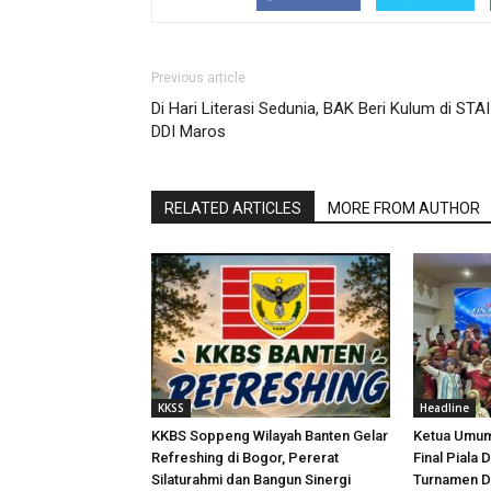
Previous article
Di Hari Literasi Sedunia, BAK Beri Kulum di STAI
DDI Maros
RELATED ARTICLES
MORE FROM AUTHOR
KKSS
Headline
KKBS Soppeng Wilayah Banten Gelar
Ketua Umum
Refreshing di Bogor, Pererat
Final Piala 
Silaturahmi dan Bangun Sinergi
Turnamen D