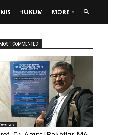
SNIS
HUKUM
MORE
MOST COMMENTED
awancara
rof. Dr. Amsal Bakhtiar, MA: