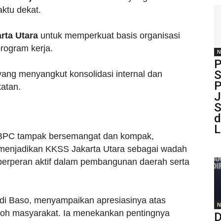
ktu dekat.
rta Utara
untuk memperkuat basis organisasi
rogram kerja.
N
P
S
yang menyangkut konsolidasi internal dan
P
atan.
J
S
d
L
 BPC tampak bersemangat dan kompak,
enjadikan KKSS Jakarta Utara sebagai wadah
 berperan aktif dalam pembangunan daerah serta
di Baso, menyampaikan apresiasinya atas
N
oh masyarakat. Ia menekankan pentingnya
D