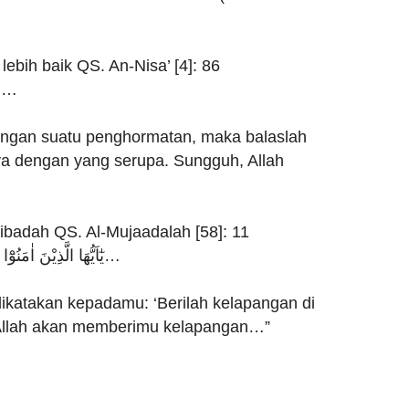
ebih baik QS. An-Nisa’ [4]: 86
وَإِذَا حُيِّيْتُمْ بِتَحِيَّةٍ فَحَيُّوْا بِأَحْسَنَ مِنْهَا أَوْ رُدُّوْهَا…
engan suatu penghormatan, maka balaslah
nya dengan yang serupa. Sungguh, Allah
ibadah QS. Al-Mujaadalah [58]: 11
يٰٓاَيُّهَا الَّذِيْنَ اٰمَنُوْٓا اِذَا قِيْلَ لَكُمْ تَفَسَّحُوْا فِي الْمَجٰلِسِ فَافْسَحُوْا…
dikatakan kepadamu: ‘Berilah kelapangan di
a Allah akan memberimu kelapangan…”