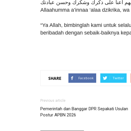
لهم اعنا على ذكرك وشكرك وحسن عبادتك
Allaahumma a’innaa ‘alaa dzikrika, wa 
“Ya Allah, bimbinglah kami untuk sel
beribadah dengan sebaik-baiknya kep
SHARE
Facebook
Twitter
Previous article
Pemerintah dan Banggar DPR Sepakati Usulan
Postur APBN 2026