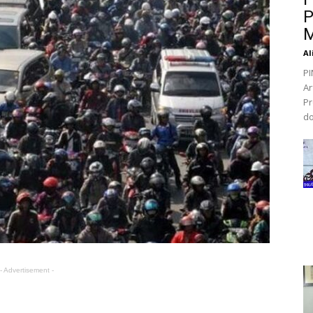
P
M
Al
PI
Ar
Pr
do
- Advertisement -