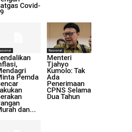
atgas Covid-
9
asional
Nasional
endalikan
Menteri
nflasi,
Tjahyo
endagri
Kumolo: Tak
inta Pemda
Ada
encar
Penerimaan
akukan
CPNS Selama
erakan
Dua Tahun
angan
urah dan...