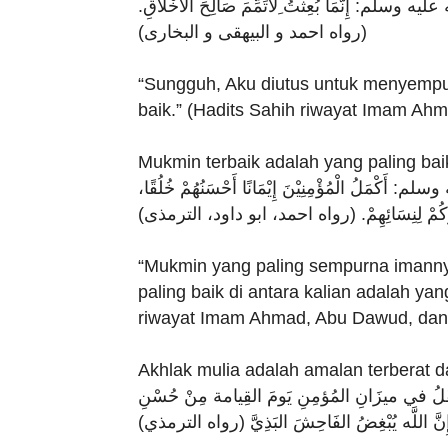
ِنَّمَا بُعِثْتُ ِلأُتَمِّمَ صَالِحَ اْلأَخْلاَقِ
(رواه احمد و البيهقى و البخارى)
“Sungguh, Aku diutus untuk menyempur
baik.” (Hadits Sahih riwayat Imam Ahma
Mukmin terbaik adalah yang paling ba
ُ الْمُؤْمِنِيْنَ إِيْمَانًا أَحْسَنُهُمْ خُلُقًا
يَارُكُمْ لِنِسَائِهِمْ. (رواه احمد، ابو داود، الترمذى
“Mukmin yang paling sempurna imanny
paling baik di antara kalian adalah yan
riwayat Imam Ahmad, Abu Dawud, dan A
Akhlak mulia adalah amalan terberat d
َلُ في ميزَانِ المُؤمِنِ يَومَ القِيامة مِنْ حُسْنِ
إِنَّ اللَّه يُبْغِضُ الفَاحِشَ البَذِيَّ (رواه الترمذي