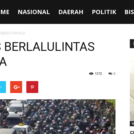
ME
NASIONAL
DAERAH
POLITIK
BI
ENJADI PAHALA
 BERLALULINTAS
A
1372
0
er
W
P