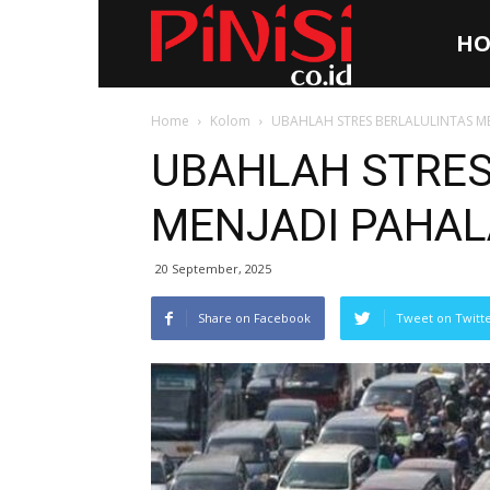
HO
Pinisi.co.id
Home
Kolom
UBAHLAH STRES BERLALULINTAS M
UBAHLAH STRES
MENJADI PAHAL
20 September, 2025
Share on Facebook
Tweet on Twitt