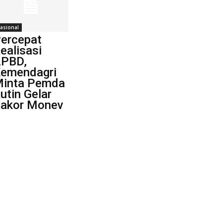
asional
ercepat
ealisasi
PBD,
emendagri
inta Pemda
utin Gelar
akor Monev