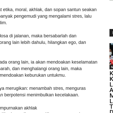
t etika, moral, akhlak, dan sopan santun seakan
 banyak pengemudi yang mengalami stres, lalu
lim.
dosa di jalanan, maka bersabarlah dan
orang lain lebih dahulu, hilangkan ego, dan
da orang lain, ia akan mendoakan keselamatan
N
arah, dan menghalangi orang lain, maka
 mendoakan keburukan untukmu.
K
L
 hanya merugikan: menambah stres, menguras
A
M
n berpotensi menimbulkan kecelakaan.
L
T
empurnakan akhlak
D