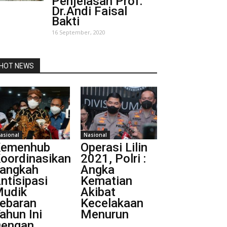
Penjelasan Prof.
Dr.Andi Faisal
Bakti
16 September, 2020
HOT NEWS
asional
Nasional
Kemenhub
Operasi Lilin
oordinasikan
2021, Polri :
angkah
Angka
ntisipasi
Kematian
udik
Akibat
ebaran
Kecelakaan
ahun Ini
Menurun
engan