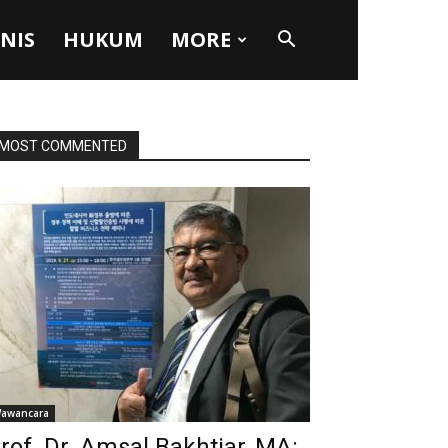
SNIS
HUKUM
MORE
MOST COMMENTED
awancara
rof. Dr. Amsal Bakhtiar, MA: