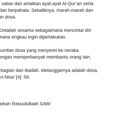
ah sabar dan amalkan ayat-ayat Al-Qur’an serta
 dan berpahala. Sebaliknya, marah-marah dan
an dosa.
Cintailah sesama sebagaimana mencintai diri
imana engkau ingin diperlakukan.
 sumber dosa yang menyeret ke neraka.
 dengan memperbanyak membantu orang lain.
itu bagian dari ibadah. Melanggarnya adalah dosa,
-Nisa’ [4]: 59.
jarkan Rasuulullaah SAW: