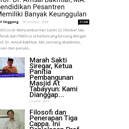
endidikan Pesantren
emiliki Banyak Keunggulan
if Onggang
-
28 October, 2020
31448
NISI.co.id- Menyambut Hari Santri 22 Oktober lalu
fendi dari PINISI.co.id berbincang-bincang dengan
of. Dr. Amsal Bakhtiar, MA, seorang akademisi,
sen dan penulis...
Marah Sakti
Siregar, Ketua
Panitia
Pembangunan
Masjid At
Tabayyun: Kami
Dianggap...
25 June, 2021
Filosofi dan
Penerapan Tiga
Cappa. Ini