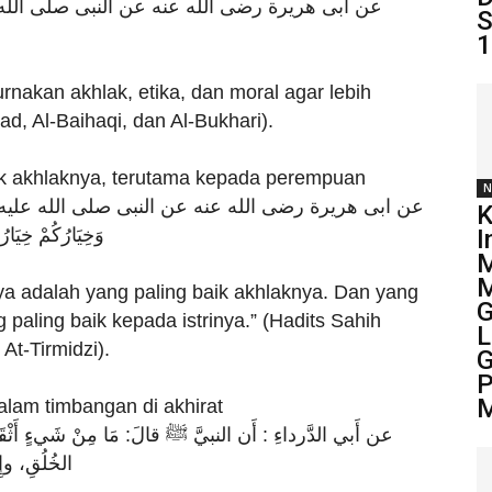
عن ابى هريرة رضى الله عنه عن النبى صلى الله عليه وسلم: إ.
S
1
nakan akhlak, etika, dan moral agar lebih
d, Al-Baihaqi, dan Al-Bukhari).
ik akhlaknya, terutama kepada perempuan
N
عن ابى هريرة رضى الله عنه عن النبى صلى الله عليه وسلم: أَكْمَل،
K
وَخِيَارُكُمْ خِ)
I
M
M
a adalah yang paling baik akhlaknya. Dan yang
G
g paling baik kepada istrinya.” (Hadits Sahih
L
t-Tirmidzi).
G
P
M
alam timbangan di akhirat
عن أَبي الدَّرداءِ : أَن النبيَّ ﷺ قالَ: مَا مِنْ شَيءٍ أَثْق
الخُلُقِ، و)