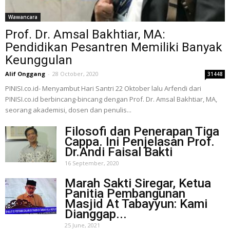
Wawancara
Prof. Dr. Amsal Bakhtiar, MA:
Pendidikan Pesantren Memiliki Banyak
Keunggulan
Alif Onggang
-
28 October, 2020
31448
PINISI.co.id- Menyambut Hari Santri 22 Oktober lalu Arfendi dari
PINISI.co.id berbincang-bincang dengan Prof. Dr. Amsal Bakhtiar, MA,
seorang akademisi, dosen dan penulis...
Filosofi dan Penerapan Tiga
Cappa. Ini Penjelasan Prof.
Dr.Andi Faisal Bakti
16 September, 2020
Marah Sakti Siregar, Ketua
Panitia Pembangunan
Masjid At Tabayyun: Kami
Dianggap...
25 June, 2021