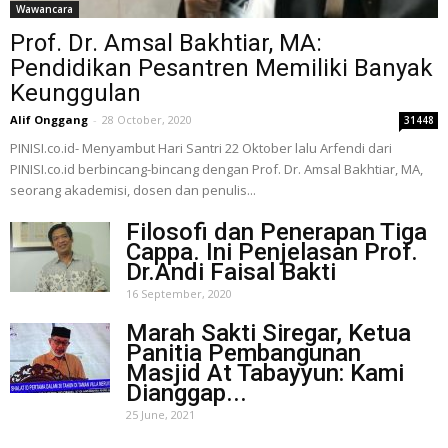
Wawancara
Prof. Dr. Amsal Bakhtiar, MA:
Pendidikan Pesantren Memiliki Banyak
Keunggulan
Alif Onggang
-
28 October, 2020
31448
PINISI.co.id- Menyambut Hari Santri 22 Oktober lalu Arfendi dari
PINISI.co.id berbincang-bincang dengan Prof. Dr. Amsal Bakhtiar, MA,
seorang akademisi, dosen dan penulis...
Filosofi dan Penerapan Tiga
Cappa. Ini Penjelasan Prof.
Dr.Andi Faisal Bakti
16 September, 2020
Marah Sakti Siregar, Ketua
Panitia Pembangunan
Masjid At Tabayyun: Kami
Dianggap...
25 June, 2021