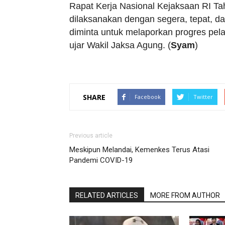
Rapat Kerja Nasional Kejaksaan RI Ta
dilaksanakan dengan segera, tepat, da
diminta untuk melaporkan progres pel
ujar Wakil Jaksa Agung. (
Syam
)
SHARE
Facebook
Twitter
Previous article
Meskipun Melandai, Kemenkes Terus Atasi
Pandemi COVID-19
RELATED ARTICLES
MORE FROM AUTHOR