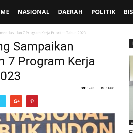
ME
NASIONAL
DAERAH
POLITIK
BI
mendasi dan 7 Program Kerja Prioritas Tahun 2023
ng Sampaikan
 7 Program Kerja
2023
1246
31448
er
W
F