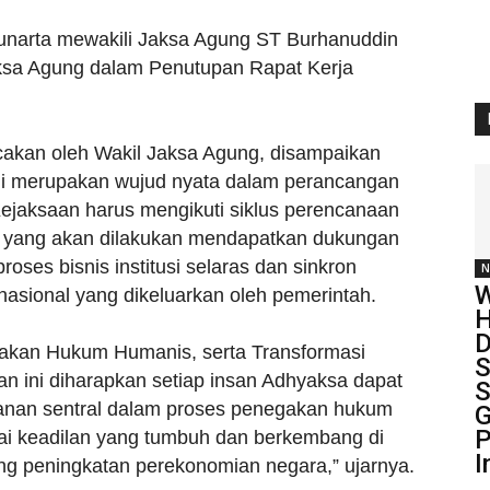
unarta mewakili Jaksa Agung ST Burhanuddin
sa Agung dalam Penutupan Rapat Kerja
akan oleh Wakil Jaksa Agung, disampaikan
ini merupakan wujud nyata dalam perancangan
ejaksaan harus mengikuti siklus perencanaan
a yang akan dilakukan mendapatkan dukungan
roses bisnis institusi selaras dan sinkron
N
W
sional yang dikeluarkan oleh pemerintah.
H
D
gakan Hukum Humanis, serta Transformasi
S
an ini diharapkan setiap insan Adhyaksa dapat
S
nan sentral dalam proses penegakan hukum
G
P
lai keadilan yang tumbuh dan berkembang di
I
 peningkatan perekonomian negara,” ujarnya.