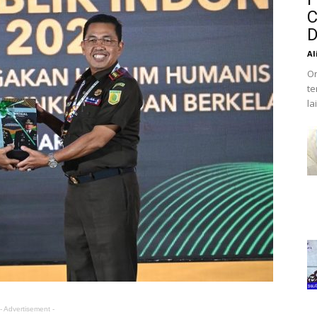
C
D
Al
Or
te
la
- Advertisement -