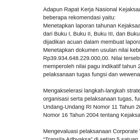
Adapun Rapat Kerja Nasional Kejaksaa
beberapa rekomendasi yaitu:
Menetapkan laporan tahunan Kejaksaan
dari Buku I, Buku II, Buku III, dan Buk
dijadikan acuan dalam membuat lapora
Menetapkan dokumen usulan nilai kebu
Rp39.934.648.229.000,00. Nilai terse
memperoleh nilai pagu indikatif tahu
pelaksanaan tugas fungsi dan wewen
Mengakselerasi langkah-langkah strate
organisasi serta pelaksanaan tugas,
Undang-Undang RI Nomor 11 Tahun 2
Nomor 16 Tahun 2004 tentang Kejaksa
Mengevaluasi pelaksanaan Corporate V
“Trapsila Adhyaksa” di setiap 5 satu