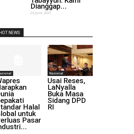
Tabayyun: Kami
Dianggap...
25 June, 2021
HOT NEWS
asional
Nasional
apres
Usai Reses,
arapkan
LaNyalla
unia
Buka Masa
epakati
Sidang DPD
tandar Halal
RI
lobal untuk
erluas Pasar
ndustri...