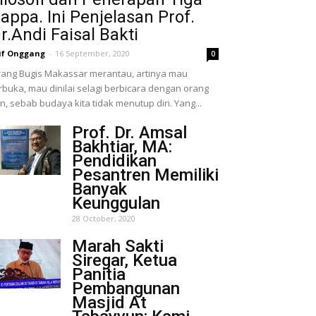
appa. Ini Penjelasan Prof.
r.Andi Faisal Bakti
if Onggang
-
16 September, 2020
0
ang Bugis Makassar merantau, artinya mau
rbuka, mau dinilai selagi berbicara dengan orang
in, sebab budaya kita tidak menutup diri. Yang...
Prof. Dr. Amsal
Bakhtiar, MA:
Pendidikan
Pesantren Memiliki
Banyak
Keunggulan
28 October, 2020
Marah Sakti
Siregar, Ketua
Panitia
Pembangunan
Masjid At