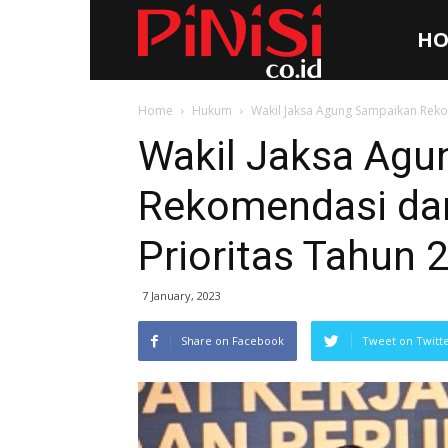
HO
Pinisi.co.id
Home
Hukum
Wakil Jaksa Agung Sampaikan Reko
Wakil Jaksa Agu
Rekomendasi dan
Prioritas Tahun 
7 January, 2023
Share on Facebook
Tweet on Twitt