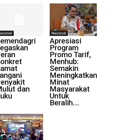
asional
Nasional
emendagri
Apresiasi
egaskan
Program
eran
Promo Tarif,
onkret
Menhub:
amat
Semakin
angani
Meningkatkan
enyakit
Minat
ulut dan
Masyarakat
uku
Untuk
Beralih...