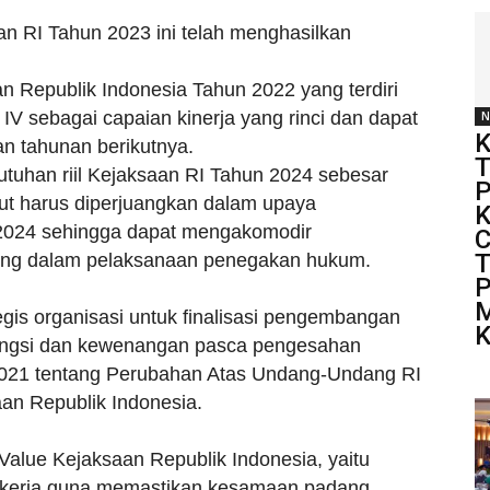
n RI Tahun 2023 ini telah menghasilkan
 Republik Indonesia Tahun 2022 yang terdiri
u IV sebagai capaian kinerja yang rinci dan dapat
N
K
n tahunan berikutnya.
T
tuhan riil Kejaksaan RI Tahun 2024 sebesar
P
but harus diperjuangkan dalam upaya
K
n 2024 sehingga dapat mengakomodir
C
T
ang dalam pelaksanaan penegakan hukum.
P
M
gis organisasi untuk finalisasi pengembangan
K
 fungsi dan kewenangan pasca pengesahan
021 tentang Perubahan Atas Undang-Undang RI
an Republik Indonesia.
alue Kejaksaan Republik Indonesia, yaitu
an kerja guna memastikan kesamaan padang