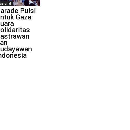
asional
arade Puisi
ntuk Gaza:
uara
olidaritas
astrawan
an
udayawan
ndonesia