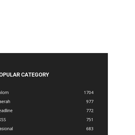
OPULAR CATEGORY
olom
1704
aerah
977
adline
772
KSS
751
asional
683