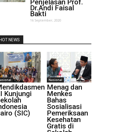
Penjelasan Prof.
Dr.Andi Faisal
Bakti
16 September, 2020
HOT NEWS
asional
Nasional
endikdasmen
Menag dan
I Kunjungi
Menkes
ekolah
Bahas
ndonesia
Sosialisasi
airo (SIC)
Pemeriksaan
Kesehatan
Gratis di