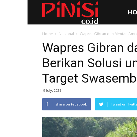
HO
Pinisi.co.id
Home
Nasional
Wapres Gibran dan Mentan Amran
Wapres Gibran 
Berikan Solusi u
Target Swasemba
9 July, 2025
Share on Facebook
Tweet on Twitt