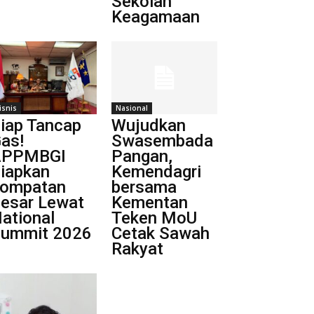
Sekolah
Keagamaan
isnis
Nasional
iap Tancap
Wujudkan
as!
Swasembada
APPMBGI
Pangan,
iapkan
Kemendagri
ompatan
bersama
esar Lewat
Kementan
ational
Teken MoU
ummit 2026
Cetak Sawah
Rakyat