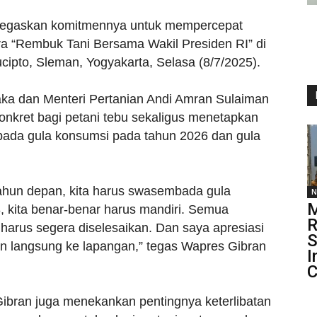
egaskan komitmennya untuk mempercepat
a “Rembuk Tani Bersama Wakil Presiden RI” di
pto, Sleman, Yogyakarta, Selasa (8/7/2025).
ka dan Menteri Pertanian Andi Amran Sulaiman
nkret bagi petani tebu sekaligus menetapkan
mbada gula konsumsi pada tahun 2026 dan gula
 Tahun depan, kita harus swasembada gula
N
M
 kita benar-benar harus mandiri. Semua
R
 harus segera diselesaikan. Dan saya apresiasi
S
un langsung ke lapangan,” tegas Wapres Gibran
I
C
ibran juga menekankan pentingnya keterlibatan