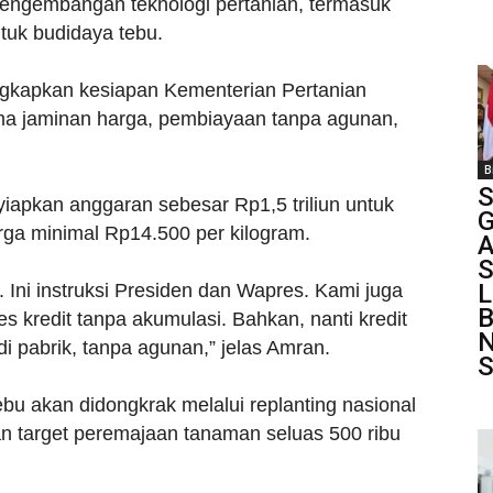
engembangan teknologi pertanian, termasuk
tuk budidaya tebu.
gkapkan kesiapan Kementerian Pertanian
a jaminan harga, pembiayaan tanpa agunan,
B
S
iapkan anggaran sebesar Rp1,5 triliun untuk
G
ga minimal Rp14.500 per kilogram.
S
L
n. Ini instruksi Presiden dan Wapres. Kami juga
B
 kredit tanpa akumulasi. Bahkan, nanti kredit
N
di pabrik, tanpa agunan,” jelas Amran.
S
bu akan didongkrak melalui replanting nasional
gan target peremajaan tanaman seluas 500 ribu