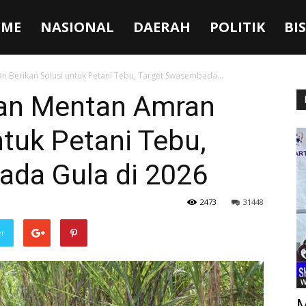
ME
NASIONAL
DAERAH
POLITIK
BI
 Berikan Solusi untuk Petani Tebu, Target Swasembada...
dan Mentan Amran
ntuk Petani Tebu,
da Gula di 2026
2473
31448
er
W
M