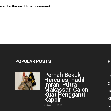
ser for the next time I comment.
POPULAR POSTS
P
Pernah Bekuk
K
Hercules, Fadil
D
Imran, Putra
Makassar, Calon
He
Kuat Pengganti
K
Kapolri
2 August, 2020
N