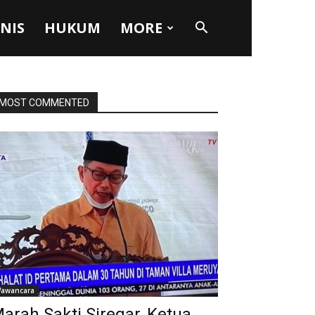
SNIS
HUKUM
MORE
MOST COMMENTED
awancara
arah Sakti Siregar, Ketua