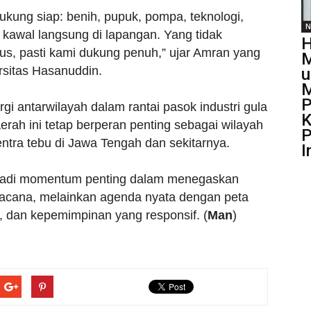
kung siap: benih, pupuk, pompa, teknologi,
N
n kawal langsung di lapangan. Yang tidak
H
rius, pasti kami dukung penuh,” ujar Amran yang
rsitas Hasanuddin.
u
M
P
rgi antarwilayah dalam rantai pasok industri gula
aerah ini tetap berperan penting sebagai wilayah
P
tra tebu di Jawa Tengah dan sekitarnya.
I
jadi momentum penting dalam menegaskan
acana, melainkan agenda nyata dengan peta
t, dan kepemimpinan yang responsif. (
Man
)