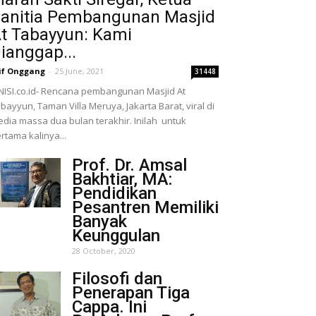
anitia Pembangunan Masjid
t Tabayyun: Kami
ianggap...
if Onggang
-
25 June, 2021
31448
NISI.co.id- Rencana pembangunan Masjid At
bayyun, Taman Villa Meruya, Jakarta Barat, viral di
dia massa dua bulan terakhir. Inilah untuk
rtama kalinya...
Prof. Dr. Amsal
Bakhtiar, MA:
Pendidikan
Pesantren Memiliki
Banyak
Keunggulan
28 October, 2020
Filosofi dan
Penerapan Tiga
Cappa. Ini