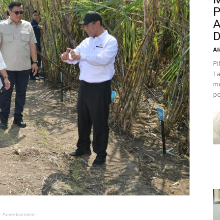
P
A
D
Al
PI
Ta
me
pe
- Advertisement -