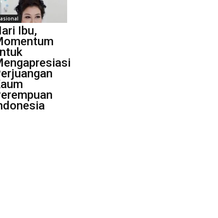
asional
ari Ibu,
Momentum
ntuk
engapresiasi
erjuangan
Kaum
erempuan
ndonesia