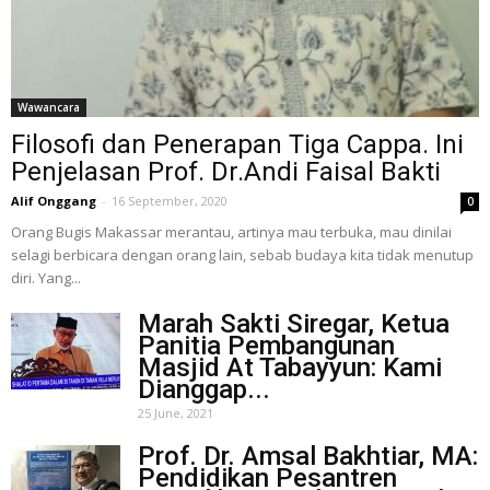
Wawancara
Filosofi dan Penerapan Tiga Cappa. Ini
Penjelasan Prof. Dr.Andi Faisal Bakti
Alif Onggang
-
16 September, 2020
0
Orang Bugis Makassar merantau, artinya mau terbuka, mau dinilai
selagi berbicara dengan orang lain, sebab budaya kita tidak menutup
diri. Yang...
Marah Sakti Siregar, Ketua
Panitia Pembangunan
Masjid At Tabayyun: Kami
Dianggap...
25 June, 2021
Prof. Dr. Amsal Bakhtiar, MA:
Pendidikan Pesantren