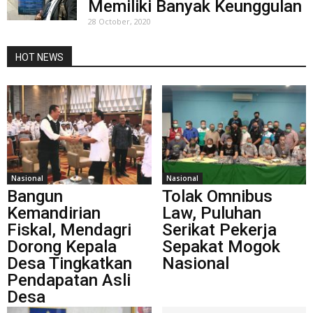
Memiliki Banyak Keunggulan
28 October, 2020
HOT NEWS
Nasional
Nasional
Bangun
Tolak Omnibus
Kemandirian
Law, Puluhan
Fiskal, Mendagri
Serikat Pekerja
Dorong Kepala
Sepakat Mogok
Desa Tingkatkan
Nasional
Pendapatan Asli
Desa