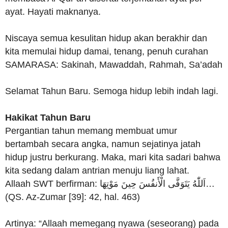
ayat. Hayati maknanya.
Niscaya semua kesulitan hidup akan berakhir dan
kita memulai hidup damai, tenang, penuh curahan
SAMARASA: Sakinah, Mawaddah, Rahmah, Sa’adah
Selamat Tahun Baru. Semoga hidup lebih indah lagi.
Hakikat Tahun Baru
Pergantian tahun memang membuat umur
bertambah secara angka, namun sejatinya jatah
hidup justru berkurang. Maka, mari kita sadari bahwa
kita sedang dalam antrian menuju liang lahat.
Allaah SWT berfirman: اَللّٰهُ يَتَوَفَّى الْأَنفُسَ حِينَ مَوْتِهَا…
(QS. Az-Zumar [39]: 42, hal. 463)
Artinya: “Allaah memegang nyawa (seseorang) pada