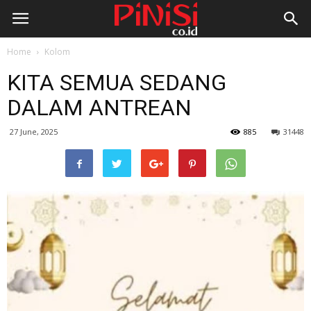
Home
Kolom
KITA SEMUA SEDANG
DALAM ANTREAN
27 June, 2025
885
31448