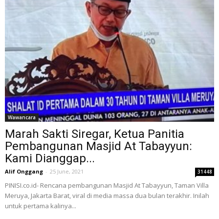
Wawancara
Marah Sakti Siregar, Ketua Panitia
Pembangunan Masjid At Tabayyun:
Kami Dianggap...
Alif Onggang
-
25 June, 2021
31448
PINISI.co.id- Rencana pembangunan Masjid At Tabayyun, Taman Villa
Meruya, Jakarta Barat, viral di media massa dua bulan terakhir. Inilah
untuk pertama kalinya...