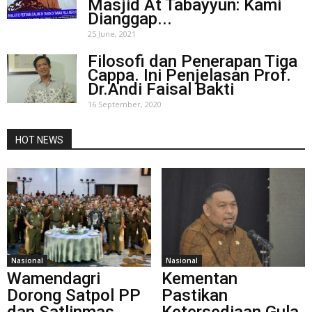
Masjid At Tabayyun: Kami
Dianggap...
25 June, 2021
Filosofi dan Penerapan Tiga
Cappa. Ini Penjelasan Prof.
Dr.Andi Faisal Bakti
16 September, 2020
HOT NEWS
Nasional
Nasional
Wamendagri
Kementan
Dorong Satpol PP
Pastikan