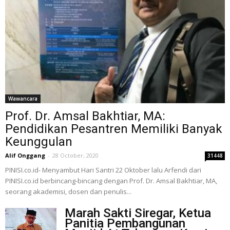
Wawancara
Prof. Dr. Amsal Bakhtiar, MA:
Pendidikan Pesantren Memiliki Banyak
Keunggulan
Alif Onggang
-
28 October, 2020
31448
PINISI.co.id- Menyambut Hari Santri 22 Oktober lalu Arfendi dari
PINISI.co.id berbincang-bincang dengan Prof. Dr. Amsal Bakhtiar, MA,
seorang akademisi, dosen dan penulis...
Marah Sakti Siregar, Ketua
Panitia Pembangunan