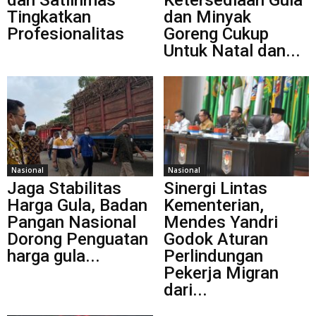
dan Satlinmas
Ketersediaan Gula
Tingkatkan
dan Minyak
Profesionalitas
Goreng Cukup
Untuk Natal dan...
Nasional
Nasional
Jaga Stabilitas
Sinergi Lintas
Harga Gula, Badan
Kementerian,
Pangan Nasional
Mendes Yandri
Dorong Penguatan
Godok Aturan
harga gula...
Perlindungan
Pekerja Migran
dari...