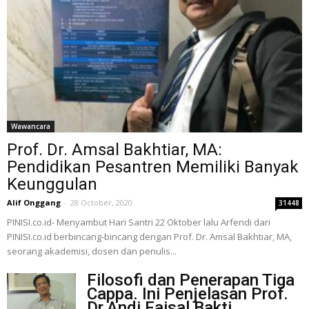
Wawancara
Prof. Dr. Amsal Bakhtiar, MA:
Pendidikan Pesantren Memiliki Banyak
Keunggulan
Alif Onggang
-
28 October, 2020
31448
PINISI.co.id- Menyambut Hari Santri 22 Oktober lalu Arfendi dari
PINISI.co.id berbincang-bincang dengan Prof. Dr. Amsal Bakhtiar, MA,
seorang akademisi, dosen dan penulis...
Filosofi dan Penerapan Tiga
Cappa. Ini Penjelasan Prof.
Dr.Andi Faisal Bakti