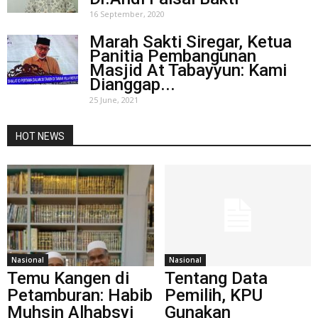
16 September, 2020
Marah Sakti Siregar, Ketua
Panitia Pembangunan
Masjid At Tabayyun: Kami
Dianggap...
25 June, 2021
HOT NEWS
Nasional
Nasional
Temu Kangen di
Tentang Data
Petamburan: Habib
Pemilih, KPU
Muhsin Alhabsyi
Gunakan