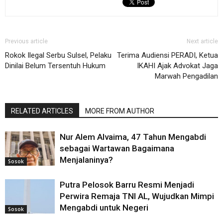
Previous article
Next article
Rokok Ilegal Serbu Sulsel, Pelaku
Terima Audiensi PERADI, Ketua
Dinilai Belum Tersentuh Hukum
IKAHI Ajak Advokat Jaga
Marwah Pengadilan
RELATED ARTICLES
MORE FROM AUTHOR
Nur Alem Alvaima, 47 Tahun Mengabdi
sebagai Wartawan Bagaimana
Menjalaninya?
Sosok
Putra Pelosok Barru Resmi Menjadi
Perwira Remaja TNI AL, Wujudkan Mimpi
Mengabdi untuk Negeri
Sosok