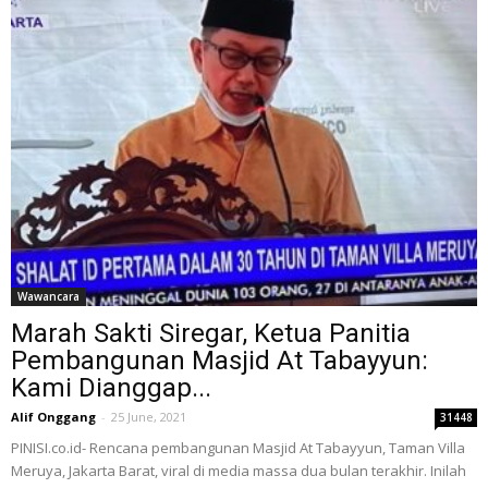
Wawancara
Marah Sakti Siregar, Ketua Panitia
Pembangunan Masjid At Tabayyun:
Kami Dianggap...
Alif Onggang
-
25 June, 2021
31448
PINISI.co.id- Rencana pembangunan Masjid At Tabayyun, Taman Villa
Meruya, Jakarta Barat, viral di media massa dua bulan terakhir. Inilah