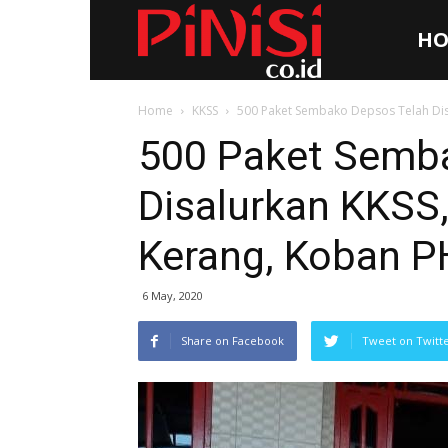
HO
Pinisi.co.id
Home
KKSS
500 Paket Sembako Depsos Telah Dis
500 Paket Semb
Disalurkan KKSS
Kerang, Koban P
6 May, 2020
Share on Facebook
Tweet on Twitt