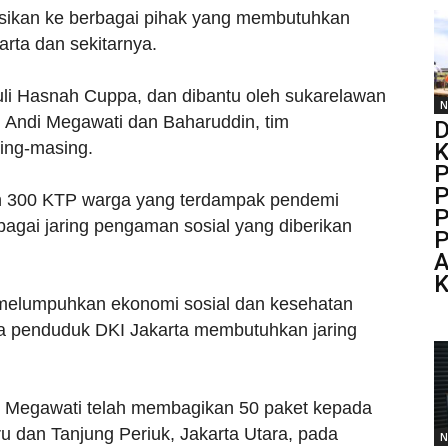
ibusikan ke berbagai pihak yang membutuhkan
rta dan sekitarnya.
li Hasnah Cuppa, dan dibantu oleh sukarelawan
N
, Andi Megawati dan Baharuddin, tim
D
ing-masing.
K
P
P
n 300 KTP warga yang terdampak pendemi
P
agai jaring pengaman sosial yang diberikan
P
A
K
 melumpuhkan ekonomi sosial dan kesehatan
wa penduduk DKI Jakarta membutuhkan jaring
Megawati telah membagikan 50 paket kepada
u dan Tanjung Periuk, Jakarta Utara, pada
N