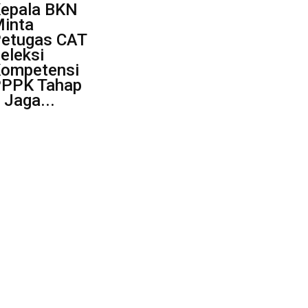
epala BKN
inta
etugas CAT
eleksi
ompetensi
PPK Tahap
I Jaga...