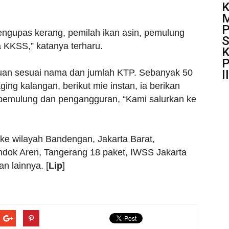
K
M
P
engupas kerang, pemilah ikan asin, pemulung
S
KKSS,” katanya terharu.
K
P
I
uan sesuai nama dan jumlah KTP. Sebanyak 50
ging kalangan, berikut mie instan, ia berikan
 pemulung dan pengangguran, “Kami salurkan ke
ke wilayah Bandengan, Jakarta Barat,
ondok Aren, Tangerang 18 paket, IWSS Jakarta
n lainnya. [
Lip
]