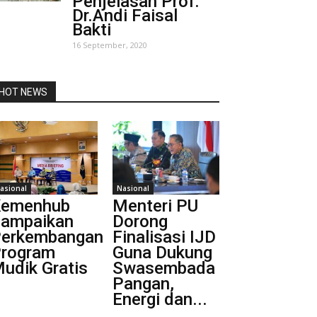
Penjelasan Prof.
Dr.Andi Faisal
Bakti
16 September, 2020
HOT NEWS
asional
Nasional
Kemenhub
Menteri PU
ampaikan
Dorong
erkembangan
Finalisasi IJD
rogram
Guna Dukung
udik Gratis
Swasembada
Pangan,
Energi dan...