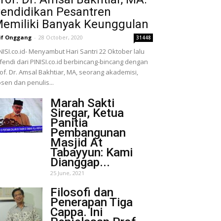
endidikan Pesantren
emiliki Banyak Keunggulan
if Onggang
-
28 October, 2020
31448
NISI.co.id- Menyambut Hari Santri 22 Oktober lalu
fendi dari PINISI.co.id berbincang-bincang dengan
of. Dr. Amsal Bakhtiar, MA, seorang akademisi,
sen dan penulis...
Marah Sakti
Siregar, Ketua
Panitia
Pembangunan
Masjid At
Tabayyun: Kami
Dianggap...
25 June, 2021
Filosofi dan
Penerapan Tiga
Cappa. Ini