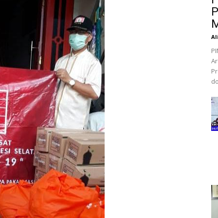
P
M
Al
PI
Ar
Pr
do