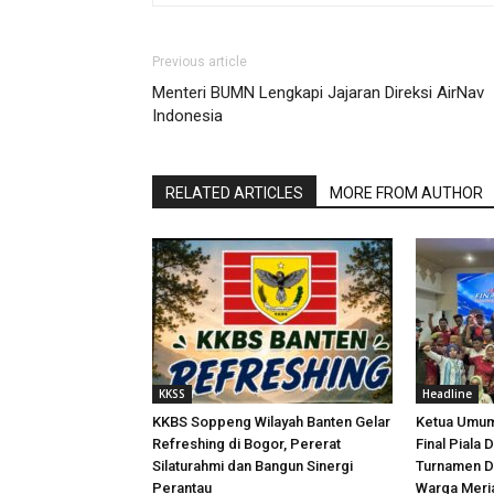
Previous article
Menteri BUMN Lengkapi Jajaran Direksi AirNav
Indonesia
RELATED ARTICLES
MORE FROM AUTHOR
KKSS
Headline
KKBS Soppeng Wilayah Banten Gelar
Ketua Umum
Refreshing di Bogor, Pererat
Final Piala 
Silaturahmi dan Bangun Sinergi
Turnamen D
Perantau
Warga Meri