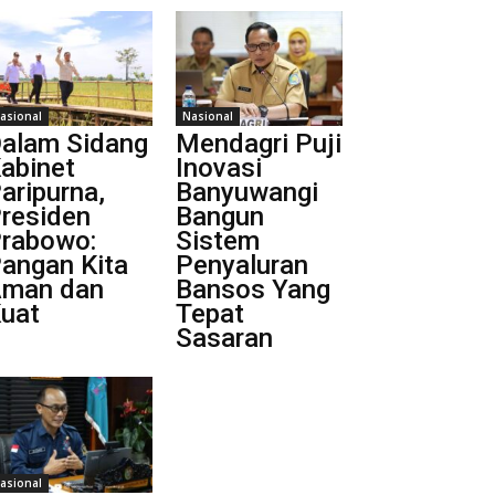
asional
Nasional
alam Sidang
Mendagri Puji
abinet
Inovasi
aripurna,
Banyuwangi
residen
Bangun
rabowo:
Sistem
angan Kita
Penyaluran
man dan
Bansos Yang
uat
Tepat
Sasaran
asional