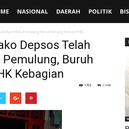
ME
NASIONAL
DAERAH
POLITIK
BI
alurkan KKSS, Pemulung, Buruh Kerang, Koban PHK...
ako Depsos Telah
, Pemulung, Buruh
HK Kebagian
1703
31448
er
W
P