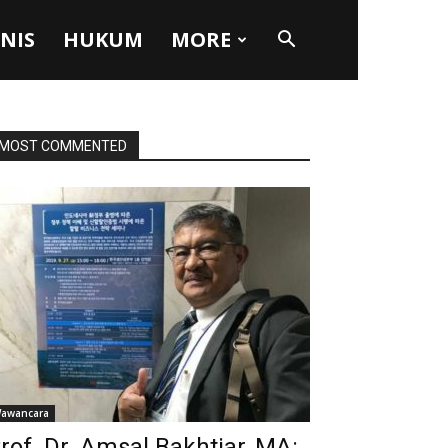
SNIS
HUKUM
MORE
MOST COMMENTED
awancara
rof. Dr. Amsal Bakhtiar, MA: