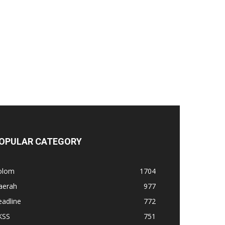
OPULAR CATEGORY
olom
1704
aerah
977
adline
772
KSS
751