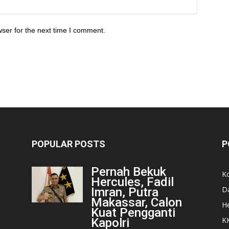
ser for the next time I comment.
POPULAR POSTS
P
Pernah Bekuk
K
Hercules, Fadil
D
Imran, Putra
Makassar, Calon
He
Kuat Pengganti
K
Kapolri