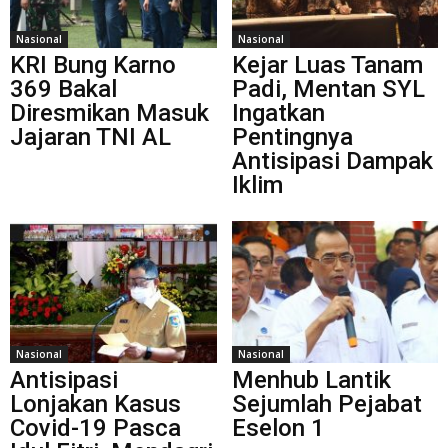
Nasional
Nasional
KRI Bung Karno
Kejar Luas Tanam
369 Bakal
Padi, Mentan SYL
Diresmikan Masuk
Ingatkan
Jajaran TNI AL
Pentingnya
Antisipasi Dampak
Iklim
Nasional
Nasional
Antisipasi
Menhub Lantik
Lonjakan Kasus
Sejumlah Pejabat
Covid-19 Pasca
Eselon 1