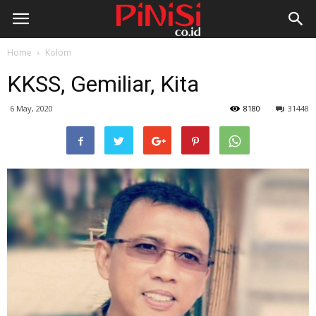
Home
Kolom
KKSS, Gemiliar, Kita
6 May, 2020
8180
31448