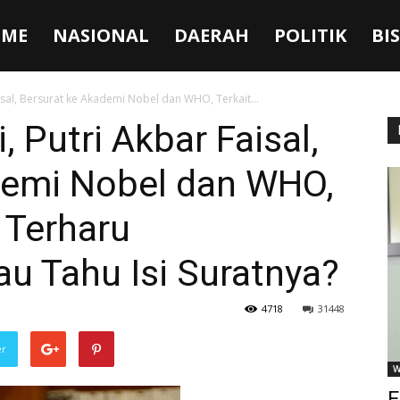
ME
NASIONAL
DAERAH
POLITIK
BI
isal, Bersurat ke Akademi Nobel dan WHO, Terkait...
 Putri Akbar Faisal,
demi Nobel dan WHO,
 Terharu
 Tahu Isi Suratnya?
4718
31448
er
W
F