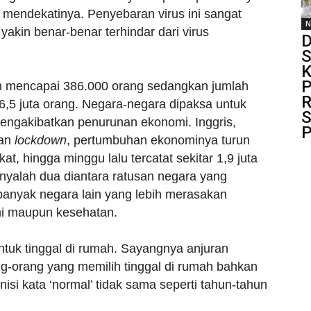
 mendekatinya. Penyebaran virus ini sangat
N
yakin benar-benar terhindar dari virus
D
S
K
P
h mencapai 386.000 orang sedangkan jumlah
R
6,5 juta orang. Negara-negara dipaksa untuk
S
engakibatkan penurunan ekonomi. Inggris,
P
kan
lockdown
, pertumbuhan ekonominya turun
t, hingga minggu lalu tercatat sekitar 1,9 juta
nyalah dua diantara ratusan negara yang
nyak negara lain yang lebih merasakan
mi maupun kesehatan.
untuk tinggal di rumah. Sayangnya anjuran
g-orang yang memilih tinggal di rumah bahkan
nisi kata ‘normal’ tidak sama seperti tahun-tahun