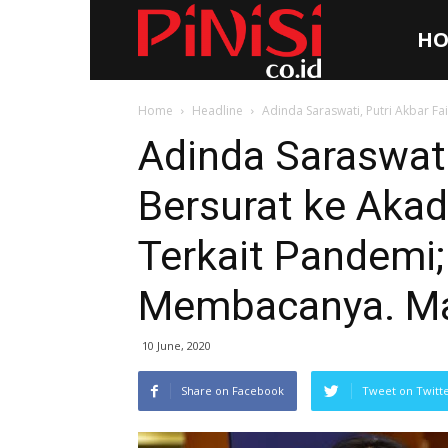
HO
Pinisi.co.id
Home
Headline
Adinda Saraswati, Putri Akbar Fa
Adinda Saraswati,
Bersurat ke Aka
Terkait Pandemi;
Membacanya. Mau
10 June, 2020
Share on Facebook
Tweet on Twitt