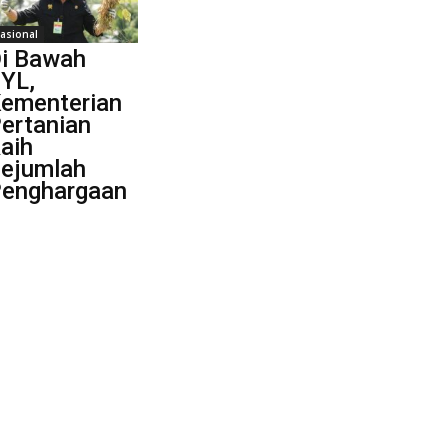
asional
i Bawah
YL,
ementerian
ertanian
aih
ejumlah
enghargaan