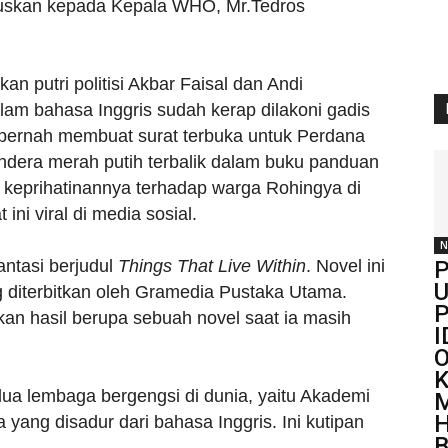
embuskan kepada Kepala WHO, Mr.Tedros
n putri politisi Akbar Faisal dan Andi
alam bahasa Inggris sudah kerap dilakoni gadis
 pernah membuat surat terbuka untuk Perdana
ndera merah putih terbalik dalam buku panduan
 keprihatinannya terhadap warga Rohingya di
ni viral di media sosial.
N
antasi berjudul
Things That Live Within
. Novel ini
P
U
 diterbitkan oleh Gramedia Pustaka Utama.
P
n hasil berupa sebuah novel saat ia masih
I
O
K
dua lembaga bergengsi di dunia, yaitu Akademi
M
H
 yang disadur dari bahasa Inggris. Ini kutipan
B