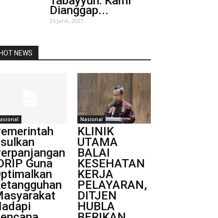
Tabayyun: Kami
Dianggap...
25 June, 2021
HOT NEWS
asional
Nasional
emerintah
KLINIK
sulkan
UTAMA
erpanjangan
BALAI
DRIP Guna
KESEHATAN
ptimalkan
KERJA
etangguhan
PELAYARAN,
asyarakat
DITJEN
adapi
HUBLA
encana
BERIKAN