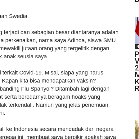
aan Swedia
g terjadi dan sebagian besar diantaranya adalah
ma perkenalkan, nama saya Adinda, siswa SMU
N
 mewakili jutaan orang yang tergelitik dengan
P
k-anak seusia saya.
V
2
terkait Covid-19. Misal, siapa yang harus
M
K
i? Kapan kita bisa mendapatkan vaksin?
R
banding Flu Spanyol? Ditambah lagi dengan
pat serta beredarnya beragam hoaks yang
ak terkendali. Namun yang jelas penemuan
ni.
ali ke Indonesia secara mendadak dari negara
ergesa ini membuat saya berpikir apakah saya