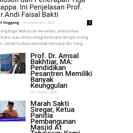
appa. Ini Penjelasan Prof.
r.Andi Faisal Bakti
if Onggang
-
16 September, 2020
0
ang Bugis Makassar merantau, artinya mau
rbuka, mau dinilai selagi berbicara dengan orang
in, sebab budaya kita tidak menutup diri. Yang...
Prof. Dr. Amsal
Bakhtiar, MA:
Pendidikan
Pesantren Memiliki
Banyak
Keunggulan
28 October, 2020
Marah Sakti
Siregar, Ketua
Panitia
Pembangunan
Masjid At