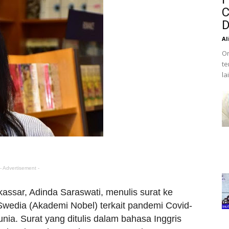
C
D
Al
Or
te
la
- Advertisement -
ssar, Adinda Saraswati, menulis surat ke
wedia (Akademi Nobel) terkait pandemi Covid-
ia. Surat yang ditulis dalam bahasa Inggris