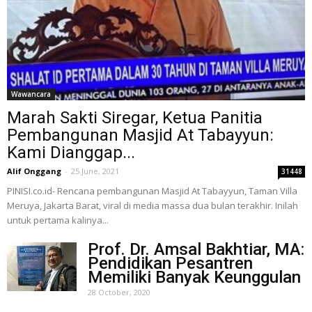
Wawancara
Marah Sakti Siregar, Ketua Panitia
Pembangunan Masjid At Tabayyun:
Kami Dianggap...
Alif Onggang
-
25 June, 2021
31448
PINISI.co.id- Rencana pembangunan Masjid At Tabayyun, Taman Villa
Meruya, Jakarta Barat, viral di media massa dua bulan terakhir. Inilah
untuk pertama kalinya...
Prof. Dr. Amsal Bakhtiar, MA:
Pendidikan Pesantren
Memiliki Banyak Keunggulan
28 October, 2020