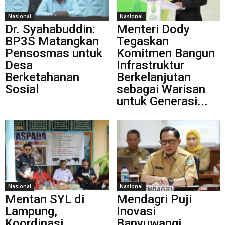
Nasional
Nasional
Dr. Syahabuddin:
Menteri Dody
BP3S Matangkan
Tegaskan
Pensosmas untuk
Komitmen Bangun
Desa
Infrastruktur
Berketahanan
Berkelanjutan
Sosial
sebagai Warisan
untuk Generasi...
Nasional
Nasional
Mentan SYL di
Mendagri Puji
Lampung,
Inovasi
Koordinasi
Banyuwangi