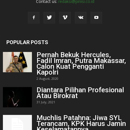
Contact us:
redaksi@pinisi.co.id
POPULAR POSTS
Pernah Bekuk Hercules,
Fadil Imran, Putra Makassar,
Calon Kuat Pengganti
Kapolri
2 August, 2020
Diantara Pilihan Profesional
Atau Birokrat
31 July, 2021
Muchlis Patahna: Jiwa SYL
Terancam, KPK Harus Jamin
Keselamatannya