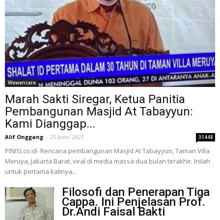
Wawancara
Marah Sakti Siregar, Ketua Panitia
Pembangunan Masjid At Tabayyun:
Kami Dianggap...
Alif Onggang
-
25 June, 2021
31448
PINISI.co.id- Rencana pembangunan Masjid At Tabayyun, Taman Villa
Meruya, Jakarta Barat, viral di media massa dua bulan terakhir. Inilah
untuk pertama kalinya...
Filosofi dan Penerapan Tiga
Cappa. Ini Penjelasan Prof.
Dr.Andi Faisal Bakti