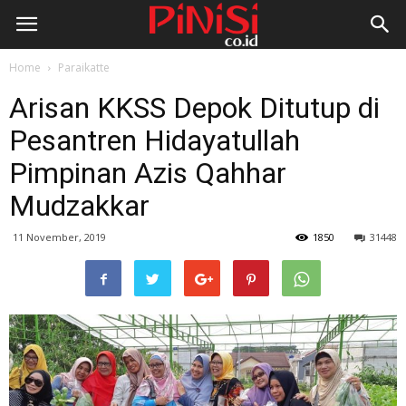
Home
Paraikatte
Arisan KKSS Depok Ditutup di
Pesantren Hidayatullah
Pimpinan Azis Qahhar
Mudzakkar
11 November, 2019
1850
31448