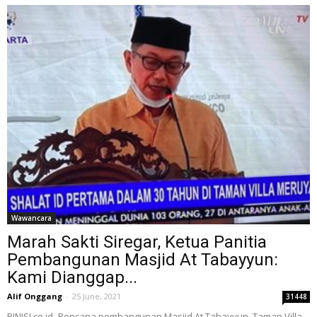
Wawancara
Marah Sakti Siregar, Ketua Panitia
Pembangunan Masjid At Tabayyun:
Kami Dianggap...
Alif Onggang
-
25 June, 2021
31448
PINISI.co.id- Rencana pembangunan Masjid At Tabayyun, Taman Villa