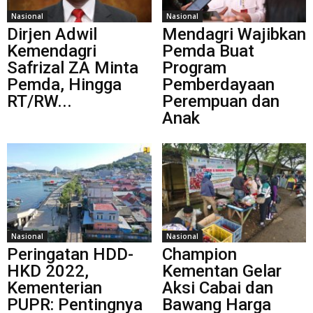
Nasional
Nasional
Dirjen Adwil
Mendagri Wajibkan
Kemendagri
Pemda Buat
Safrizal ZA Minta
Program
Pemda, Hingga
Pemberdayaan
RT/RW...
Perempuan dan
Anak
Nasional
Nasional
Peringatan HDD-
Champion
HKD 2022,
Kementan Gelar
Kementerian
Aksi Cabai dan
PUPR: Pentingnya
Bawang Harga