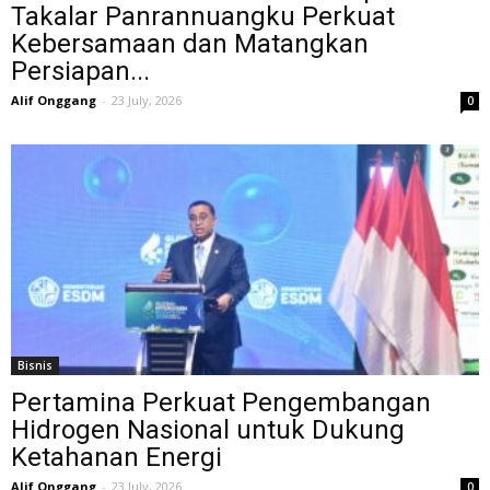
Takalar Panrannuangku Perkuat
Kebersamaan dan Matangkan
Persiapan...
Alif Onggang
-
23 July, 2026
0
Bisnis
Pertamina Perkuat Pengembangan
Hidrogen Nasional untuk Dukung
Ketahanan Energi
Alif Onggang
-
23 July, 2026
0