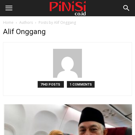
Home
Authors
Posts by Alif Onggang
Alif Onggang
7943 POSTS
1 COMMENTS