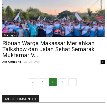
Olahraga
Ribuan Warga Makassar Meriahkan
Talkshow dan Jalan Sehat Semarak
Muktamar V...
Alif Onggang
-
22 July, 2026
0
1
2
3
MOST COMMENTED