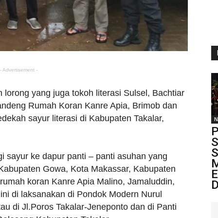
- Advertisement -
orong yang juga tokoh literasi Sulsel, Bachtiar
ndeng Rumah Koran Kanre Apia, Brimob dan
ekah sayur literasi di Kabupaten Takalar,
N
P
S
S
 sayur ke dapur panti – panti asuhan yang
M
u Kabupaten Gowa, Kota Makassar, Kabupaten
E
 rumah koran Kanre Apia Malino, Jamaluddin,
D
ini di laksanakan di Pondok Modern Nurul
u di Jl.Poros Takalar-Jeneponto dan di Panti