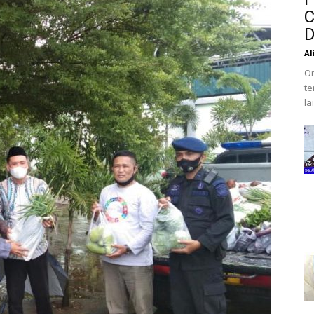
C
D
Al
Or
te
la