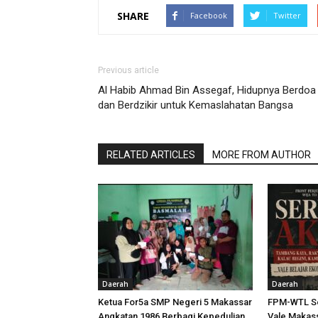
SHARE
Facebook
Twitter
Previous article
Al Habib Ahmad Bin Assegaf, Hidupnya Berdoa
dan Berdzikir untuk Kemaslahatan Bangsa
RELATED ARTICLES
MORE FROM AUTHOR
Daerah
Daerah
Ketua For5a SMP Negeri 5 Makassar
FPM-WTL Se
Angkatan 1986 Berbagi Kepedulian
Vale Makass