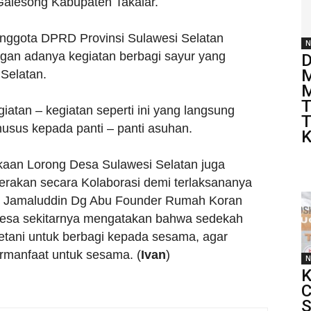
alesong Kabupaten Takalar.
Anggota DPRD Provinsi Sulawesi Selatan
N
gan adanya kegiatan berbagi sayur yang
D
M
 Selatan.
M
T
iatan – kegiatan seperti ini yang langsung
T
usus kepada panti – panti asuhan.
K
aan Lorong Desa Sulawesi Selatan juga
rakan secara Kolaborasi demi terlaksananya
ra, Jamaluddin Dg Abu Founder Rumah Koran
desa sekitarnya mengatakan bahwa sedekah
petani untuk berbagi kepada sesama, agar
ermanfaat untuk sesama. (
Ivan
)
N
K
C
S