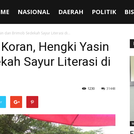
ME
NASIONAL
DAERAH
POLITIK
BI
n dan Brimob Sedekah Sayur Literasi di...
Koran, Hengki Yasin
ah Sayur Literasi di
1230
31448
er
W
F