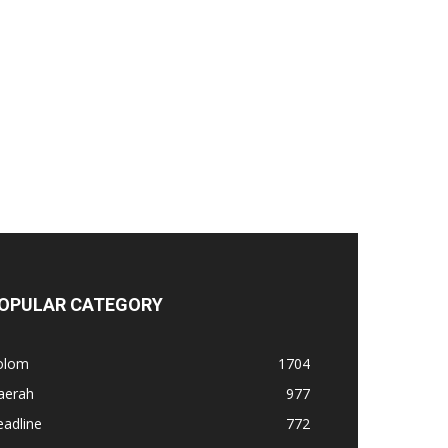
OPULAR CATEGORY
olom
1704
aerah
977
adline
772