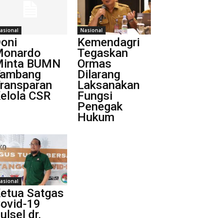
asional
Nasional
oni
Kemendagri
onardo
Tegaskan
inta BUMN
Ormas
ambang
Dilarang
ransparan
Laksanakan
elola CSR
Fungsi
Penegak
Hukum
asional
etua Satgas
ovid-19
ulsel dr.