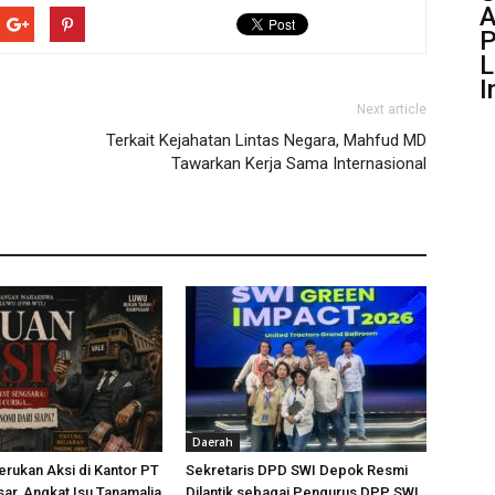
A
P
L
I
Next article
Terkait Kejahatan Lintas Negara, Mahfud MD
Tawarkan Kerja Sama Internasional
Daerah
rukan Aksi di Kantor PT
Sekretaris DPD SWI Depok Resmi
ar, Angkat Isu Tanamalia
Dilantik sebagai Pengurus DPP SWI