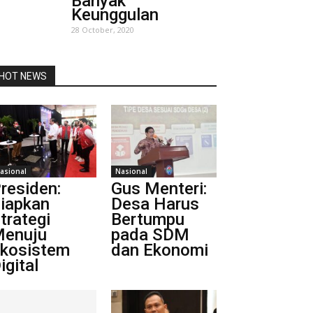
Banyak
Keunggulan
28 October, 2020
HOT NEWS
asional
Nasional
residen:
Gus Menteri:
iapkan
Desa Harus
trategi
Bertumpu
enuju
pada SDM
kosistem
dan Ekonomi
igital