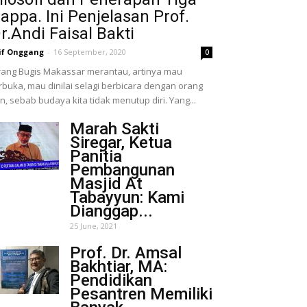
appa. Ini Penjelasan Prof.
r.Andi Faisal Bakti
if Onggang
-
16 September, 2020
0
ang Bugis Makassar merantau, artinya mau
rbuka, mau dinilai selagi berbicara dengan orang
in, sebab budaya kita tidak menutup diri. Yang...
Marah Sakti
Siregar, Ketua
Panitia
Pembangunan
Masjid At
Tabayyun: Kami
Dianggap...
25 June, 2021
Prof. Dr. Amsal
Bakhtiar, MA:
Pendidikan
Pesantren Memiliki