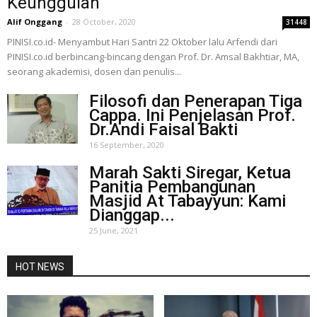
Keunggulan
Alif Onggang
-
28 October, 2020
31448
PINISI.co.id- Menyambut Hari Santri 22 Oktober lalu Arfendi dari
PINISI.co.id berbincang-bincang dengan Prof. Dr. Amsal Bakhtiar, MA,
seorang akademisi, dosen dan penulis...
Filosofi dan Penerapan Tiga
Cappa. Ini Penjelasan Prof.
Dr.Andi Faisal Bakti
16 September, 2020
Marah Sakti Siregar, Ketua
Panitia Pembangunan
Masjid At Tabayyun: Kami
Dianggap...
25 June, 2021
HOT NEWS