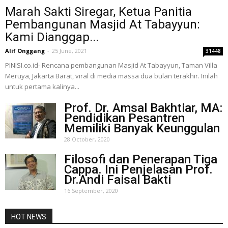
Marah Sakti Siregar, Ketua Panitia
Pembangunan Masjid At Tabayyun:
Kami Dianggap...
Alif Onggang
-
25 June, 2021
31448
PINISI.co.id- Rencana pembangunan Masjid At Tabayyun, Taman Villa
Meruya, Jakarta Barat, viral di media massa dua bulan terakhir. Inilah
untuk pertama kalinya...
Prof. Dr. Amsal Bakhtiar, MA:
Pendidikan Pesantren
Memiliki Banyak Keunggulan
28 October, 2020
Filosofi dan Penerapan Tiga
Cappa. Ini Penjelasan Prof.
Dr.Andi Faisal Bakti
16 September, 2020
HOT NEWS