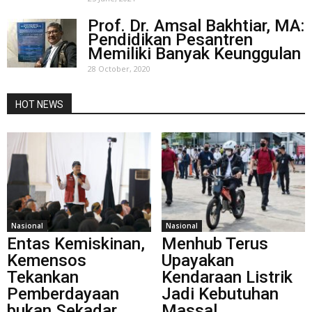
Prof. Dr. Amsal Bakhtiar, MA:
Pendidikan Pesantren
Memiliki Banyak Keunggulan
28 October, 2020
HOT NEWS
Nasional
Nasional
Entas Kemiskinan,
Menhub Terus
Kemensos
Upayakan
Tekankan
Kendaraan Listrik
Pemberdayaan
Jadi Kebutuhan
bukan Sekadar
Massal