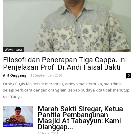
Wawancara
Filosofi dan Penerapan Tiga Cappa. Ini
Penjelasan Prof. Dr.Andi Faisal Bakti
Alif Onggang
-
16 September, 2020
0
Orang Bugis Makassar merantau, artinya mau terbuka, mau dinilai
selagi berbicara dengan orang lain, sebab budaya kita tidak menutup
diri. Yang...
Marah Sakti Siregar, Ketua
Panitia Pembangunan
Masjid At Tabayyun: Kami
Dianggap...
25 June, 2021