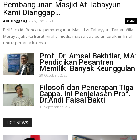
Pembangunan Masjid At Tabayyun:
Kami Dianggap...
Alif Onggang
-
25 June, 2021
31448
PINISI.co.id- Rencana pembangunan Masjid At Tabayyun, Taman Villa
Meruya, Jakarta Barat, viral di media massa dua bulan terakhir. Inilah
untuk pertama kalinya...
Prof. Dr. Amsal Bakhtiar, MA:
Pendidikan Pesantren
Memiliki Banyak Keunggulan
28 October, 2020
Filosofi dan Penerapan Tiga
Cappa. Ini Penjelasan Prof.
Dr.Andi Faisal Bakti
16 September, 2020
HOT NEWS