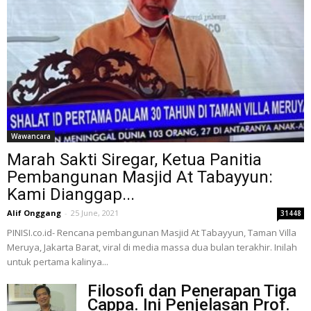
Wawancara
Marah Sakti Siregar, Ketua Panitia
Pembangunan Masjid At Tabayyun:
Kami Dianggap...
Alif Onggang
-
25 June, 2021
31448
PINISI.co.id- Rencana pembangunan Masjid At Tabayyun, Taman Villa
Meruya, Jakarta Barat, viral di media massa dua bulan terakhir. Inilah
untuk pertama kalinya...
Filosofi dan Penerapan Tiga
Cappa. Ini Penjelasan Prof.