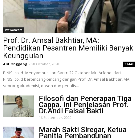
Wawancara
Prof. Dr. Amsal Bakhtiar, MA:
Pendidikan Pesantren Memiliki Banyak
Keunggulan
Alif Onggang
-
28 October, 2020
31448
PINISI.co.id- Menyambut Hari Santri 22 Oktober lalu Arfendi dari
PINISI.co.id berbincang-bincang dengan Prof. Dr. Amsal Bakhtiar, MA,
seorang akademisi, dosen dan penulis...
Filosofi dan Penerapan Tiga
Cappa. Ini Penjelasan Prof.
Dr.Andi Faisal Bakti
16 September, 2020
Marah Sakti Siregar, Ketua
Panitia Pembangunan