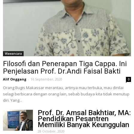
Wawancara
Filosofi dan Penerapan Tiga Cappa. Ini
Penjelasan Prof. Dr.Andi Faisal Bakti
Alif Onggang
-
16 September, 2020
0
Orang Bugis Makassar merantau, artinya mau terbuka, mau dinilai
selagi berbicara dengan orang lain, sebab budaya kita tidak menutup
diri. Yang...
Prof. Dr. Amsal Bakhtiar, MA:
Pendidikan Pesantren
Memiliki Banyak Keunggulan
28 October, 2020