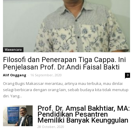
Wawancara
Filosofi dan Penerapan Tiga Cappa. Ini
Penjelasan Prof. Dr.Andi Faisal Bakti
Alif Onggang
-
16 September, 2020
0
Orang Bugis Makassar merantau, artinya mau terbuka, mau dinilai
selagi berbicara dengan orang lain, sebab budaya kita tidak menutup
diri. Yang...
Prof. Dr. Amsal Bakhtiar, MA:
Pendidikan Pesantren
Memiliki Banyak Keunggulan
28 October, 2020