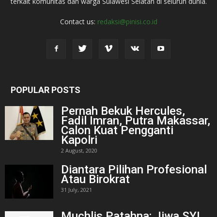
terkait komunitas dan warga Sulawesi Selatan di seluruh dunia.
Contact us:
redaksi@pinisi.co.id
POPULAR POSTS
Pernah Bekuk Hercules,
Fadil Imran, Putra Makassar,
Calon Kuat Pengganti
Kapolri
2 August, 2020
Diantara Pilihan Profesional
Atau Birokrat
31 July, 2021
Muchlis Patahna: Jiwa SYL