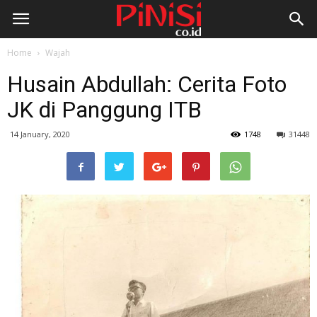
Home
Wajah
Husain Abdullah: Cerita Foto
JK di Panggung ITB
14 January, 2020
1748
31448