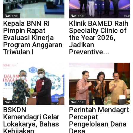
Nasional
Nasional
Kepala BNN RI
Klinik BAMED Raih
Pimpin Rapat
Specialty Clinic of
Evaluasi Kinerja
the Year 2026,
Program Anggaran
Jadikan
Triwulan I
Preventive...
Nasional
Nasional
BSKDN
Perintah Mendagri:
Kemendagri Gelar
Percepat
Lokakarya, Bahas
Pengelolaan Dana
Kebijakan
Desa