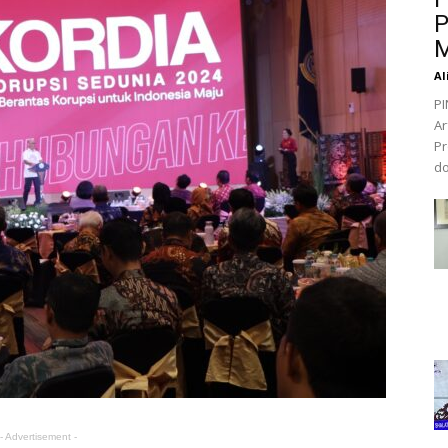
P
M
Al
PI
Ar
Pr
do
- Advertisement -