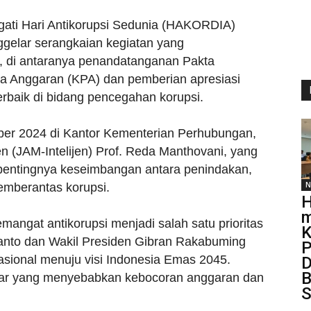
ati Hari Antikorupsi Sedunia (HAKORDIA)
elar serangkaian kegiatan yang
 di antaranya penandatanganan Pakta
na Anggaran (KPA) dan pemberian apresiasi
rbaik di bidang pencegahan korupsi.
ber 2024 di Kantor Kementerian Perhubungan,
en (JAM-Intelijen) Prof. Reda Manthovani, yang
pentingnya keseimbangan antara penindakan,
N
mberantas korupsi.
H
m
angat antikorupsi menjadi salah satu prioritas
K
nto dan Wakil Presiden Gibran Rakabuming
P
nasional menuju visi Indonesia Emas 2045.
D
B
sar yang menyebabkan kebocoran anggaran dan
S