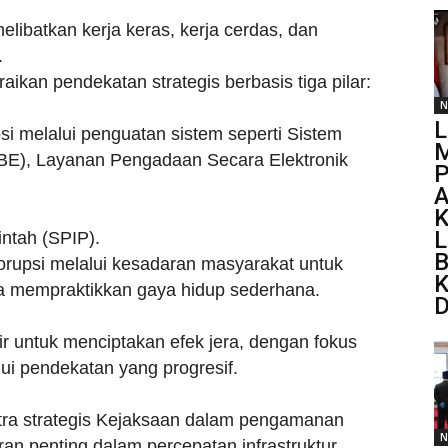
ibatkan kerja keras, kerja cerdas, dan
.
ikan pendekatan strategis berbasis tiga pilar:
N
L
i melalui penguatan sistem seperti Sistem
M
PBE), Layanan Pengadaan Secara Elektronik
P
A
K
L
ntah (SPIP).
B
rupsi melalui kesadaran masyarakat untuk
K
ta mempraktikkan gaya hidup sederhana.
D
r untuk menciptakan efek jera, dengan fokus
ui pendekatan yang progresif.
ra strategis Kejaksaan dalam pengamanan
N
n penting dalam percepatan infrastruktur