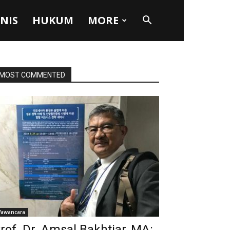
SNIS
HUKUM
MORE
MOST COMMENTED
awancara
rof. Dr. Amsal Bakhtiar, MA: