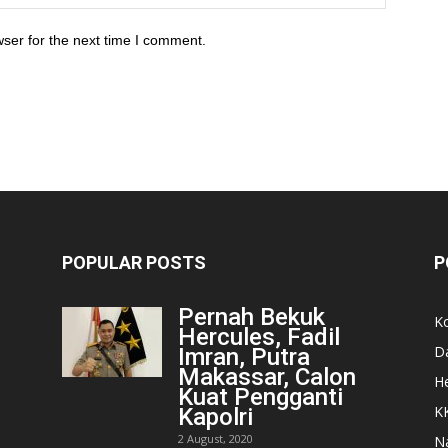
ser for the next time I comment.
POPULAR POSTS
P
Pernah Bekuk
K
Hercules, Fadil
D
Imran, Putra
Makassar, Calon
He
Kuat Pengganti
K
Kapolri
2 August, 2020
N