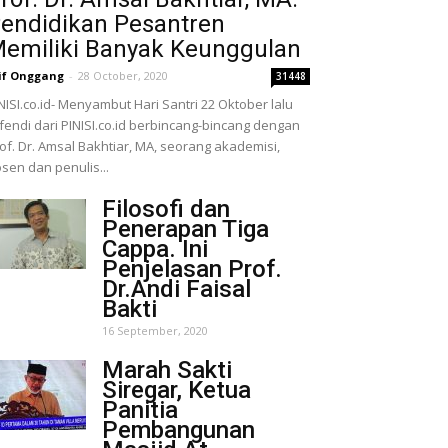
endidikan Pesantren
emiliki Banyak Keunggulan
if Onggang
-
28 October, 2020
31448
NISI.co.id- Menyambut Hari Santri 22 Oktober lalu
fendi dari PINISI.co.id berbincang-bincang dengan
of. Dr. Amsal Bakhtiar, MA, seorang akademisi,
sen dan penulis...
Filosofi dan
Penerapan Tiga
Cappa. Ini
Penjelasan Prof.
Dr.Andi Faisal
Bakti
16 September, 2020
Marah Sakti
Siregar, Ketua
Panitia
Pembangunan