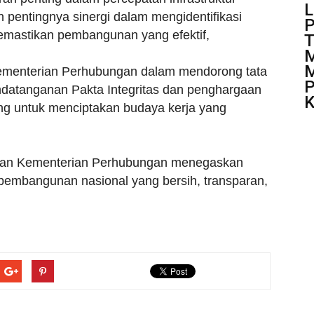
L
n pentingnya sinergi dalam mengidentifikasi
P
mastikan pembangunan yang efektif,
T
M
M
f Kementerian Perhubungan dalam mendorong tata
P
ndatanganan Pakta Integritas dan penghargaan
K
ing untuk menciptakan budaya kerja yang
dan Kementerian Perhubungan menegaskan
embangunan nasional yang bersih, transparan,