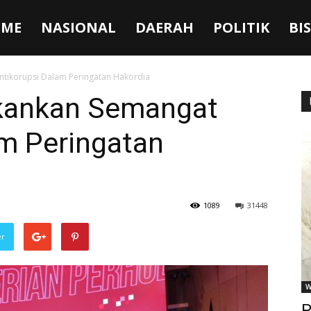
ME
NASIONAL
DAERAH
POLITIK
BI
Antikorupsi Dalam Peringatan Hakordia
ekankan Semangat
am Peringatan
1089
31448
er
W
P