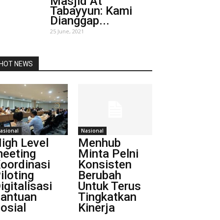
Masjid At
Tabayyun: Kami
Dianggap...
25 June, 2021
HOT NEWS
asional
Nasional
igh Level
Menhub
eeting
Minta Pelni
oordinasi
Konsisten
iloting
Berubah
igitalisasi
Untuk Terus
antuan
Tingkatkan
osial
Kinerja