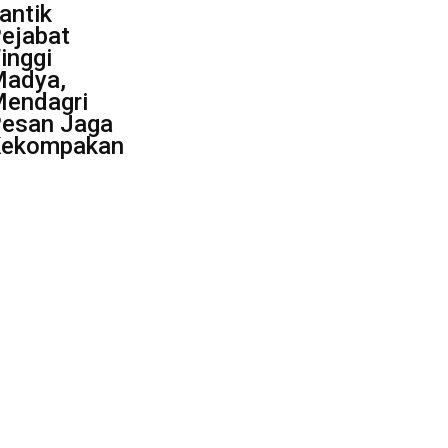
antik
ejabat
inggi
adya,
endagri
esan Jaga
ekompakan