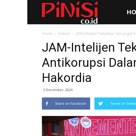
HO
Pinisi.co.id
Home
Hukum
JAM-Intelijen Tekankan Semangat 
JAM-Intelijen T
Antikorupsi Dal
Hakordia
5 December, 2024
Share on Facebook
Tweet on Twitt