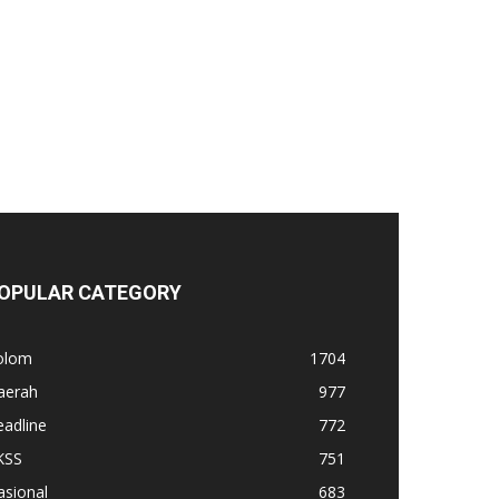
OPULAR CATEGORY
olom
1704
aerah
977
adline
772
KSS
751
asional
683