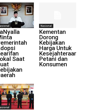
asional
Nasional
aNyalla
Kementan
inta
Dorong
emerintah
Kebijakan
dopsi
Harga Untuk
earifan
Kesejahteraan
okal Saat
Petani dan
uat
Konsumen
ebijakan
aerah
asional