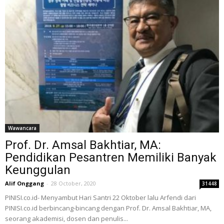
Wawancara
Prof. Dr. Amsal Bakhtiar, MA:
Pendidikan Pesantren Memiliki Banyak
Keunggulan
Alif Onggang
-
28 October, 2020
31448
PINISI.co.id- Menyambut Hari Santri 22 Oktober lalu Arfendi dari
PINISI.co.id berbincang-bincang dengan Prof. Dr. Amsal Bakhtiar, MA,
seorang akademisi, dosen dan penulis...