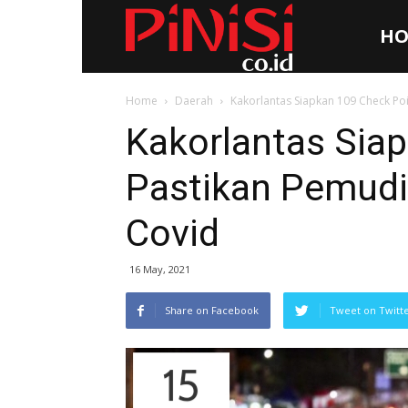
HO
Pinisi.co.id
Home
Daerah
Kakorlantas Siapkan 109 Check Po
Kakorlantas Sia
Pastikan Pemudi
Covid
16 May, 2021
Share on Facebook
Tweet on Twitt