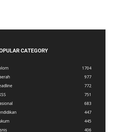
OPULAR CATEGORY
olom
1704
aerah
977
adline
772
KSS
751
asional
683
ndidikan
447
ukum
445
snis
406