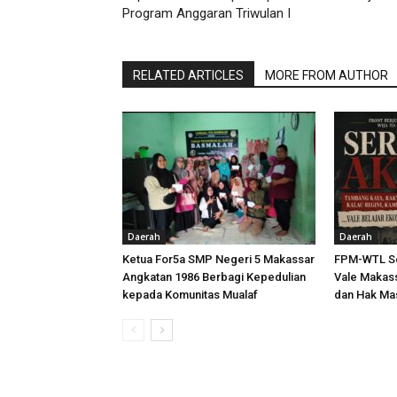
Program Anggaran Triwulan I
RELATED ARTICLES
MORE FROM AUTHOR
Daerah
Daerah
Ketua For5a SMP Negeri 5 Makassar
FPM-WTL Se
Angkatan 1986 Berbagi Kepedulian
Vale Makass
kepada Komunitas Mualaf
dan Hak Ma