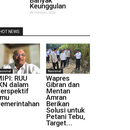
Banyak
Keunggulan
28 October, 2020
HOT NEWS
asional
Nasional
IPI: RUU
Wapres
KN dalam
Gibran dan
erspektif
Mentan
lmu
Amran
emerintahan
Berikan
Solusi untuk
Petani Tebu,
Target...