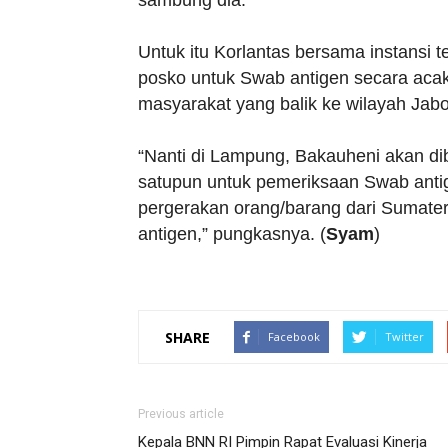
sambung dia.
Untuk itu Korlantas bersama instansi 
posko untuk Swab antigen secara acak 
masyarakat yang balik ke wilayah Jab
“Nanti di Lampung, Bakauheni akan dibe
satupun untuk pemeriksaan Swab antig
pergerakan orang/barang dari Sumater
antigen,” pungkasnya. (
Syam
)
SHARE
Facebook
Twitter
Previous article
Kepala BNN RI Pimpin Rapat Evaluasi Kinerja