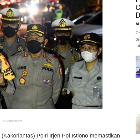
C
D
Al
Or
te
la
- Advertisement -
(Kakorlantas) Polri Irjen Pol Istiono memastikan