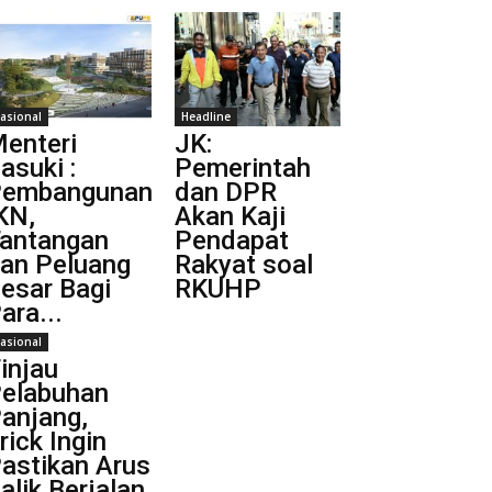
asional
Headline
enteri
JK:
asuki :
Pemerintah
embangunan
dan DPR
KN,
Akan Kaji
antangan
Pendapat
an Peluang
Rakyat soal
esar Bagi
RKUHP
ara...
asional
injau
elabuhan
anjang,
rick Ingin
astikan Arus
alik Berjalan