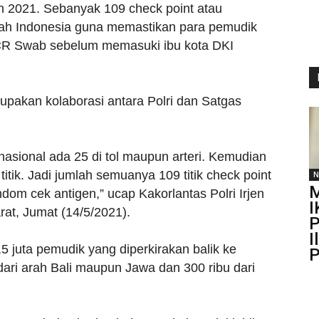
an 2021. Sebanyak 109 check point atau
ayah Indonesia guna memastikan para pemudik
R Swab sebelum memasuki ibu kota DKI
upakan kolaborasi antara Polri dan Satgas
nasional ada 25 di tol maupun arteri. Kemudian
tik. Jadi jumlah semuanya 109 titik check point
N
M
dom cek antigen,” ucap Kakorlantas Polri Irjen
I
rat, Jumat (14/5/2021).
P
I
5 juta pemudik yang diperkirakan balik ke
P
ta dari arah Bali maupun Jawa dan 300 ribu dari