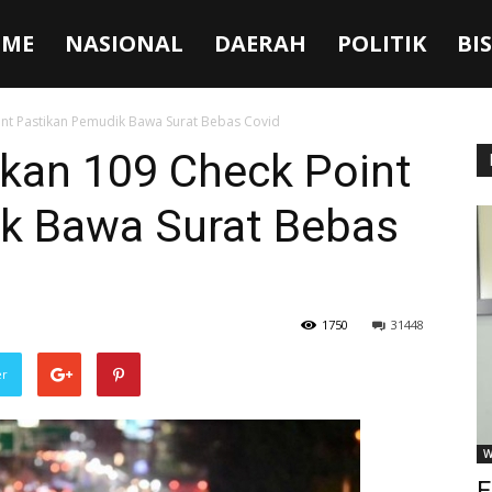
ME
NASIONAL
DAERAH
POLITIK
BI
int Pastikan Pemudik Bawa Surat Bebas Covid
pkan 109 Check Point
k Bawa Surat Bebas
1750
31448
er
W
F