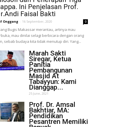
appa. Ini Penjelasan Prof.
r.Andi Faisal Bakti
if Onggang
-
16 September, 2020
0
ang Bugis Makassar merantau, artinya mau
rbuka, mau dinilai selagi berbicara dengan orang
in, sebab budaya kita tidak menutup diri. Yang...
Marah Sakti
Siregar, Ketua
Panitia
Pembangunan
Masjid At
Tabayyun: Kami
Dianggap...
25 June, 2021
Prof. Dr. Amsal
Bakhtiar, MA:
Pendidikan
Pesantren Memiliki