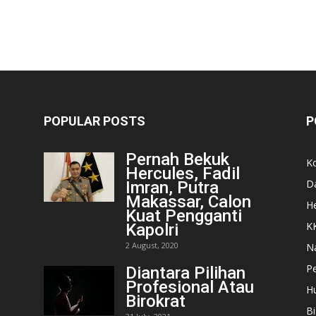
POPULAR POSTS
P
Pernah Bekuk
K
Hercules, Fadil
D
Imran, Putra
Makassar, Calon
He
Kuat Pengganti
K
Kapolri
2 August, 2020
N
Pe
Diantara Pilihan
Profesional Atau
H
Birokrat
Bi