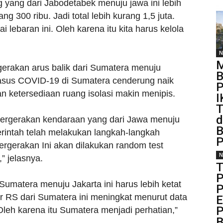
yang dari Jabodetabek menuju jawa ini lebih
ng 300 ribu. Jadi total lebih kurang 1,5 juta.
lebaran ini. Oleh karena itu kita harus kelola
N
M
rgerakan arus balik dari Sumatera menuju
B
asus COVID-19 di Sumatera cenderung naik
P
n ketersediaan ruang isolasi makin menipis.
I
T
d
 pergerakan kendaraan yang dari Jawa menuju
B
erintah telah melakukan langkah-langkah
P
pergerakan Ini akan dilakukan random test
N
” jelasnya.
T
P
umatera menuju Jakarta ini harus lebih ketat
P
ur RS dari Sumatera ini meningkat menurut data
E
P
Oleh karena itu Sumatera menjadi perhatian,”
B