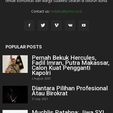
terkait komunitas dan warga Sulawesi Selatan di seluruh dunia.
Contact us:
redaksi@pinisi.co.id
POPULAR POSTS
Pernah Bekuk Hercules,
Fadil Imran, Putra Makassar,
Calon Kuat Pengganti
Kapolri
2 August, 2020
Diantara Pilihan Profesional
Atau Birokrat
31 July, 2021
Muchlis Patahna: Jiwa SYL