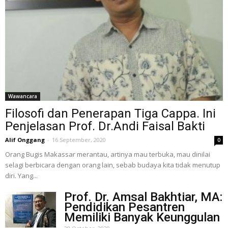
Wawancara
Filosofi dan Penerapan Tiga Cappa. Ini
Penjelasan Prof. Dr.Andi Faisal Bakti
Alif Onggang
-
16 September, 2020
0
Orang Bugis Makassar merantau, artinya mau terbuka, mau dinilai
selagi berbicara dengan orang lain, sebab budaya kita tidak menutup
diri. Yang...
Prof. Dr. Amsal Bakhtiar, MA:
Pendidikan Pesantren
Memiliki Banyak Keunggulan