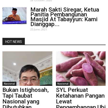
28 October, 2020
Marah Sakti Siregar, Ketua
Panitia Pembangunan
Masjid At Tabayyun: Kami
Dianggap...
25 June, 2021
HOT NEWS
Nasional
Nasional
Bukan Istighosah,
SYL Perkuat
Tapi Taubat
Ketahanan Pangan
Nasional yang
Lewat
Dibutuhkan
Pengembangan Ubi