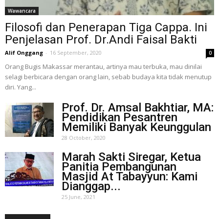
Wawancara
Filosofi dan Penerapan Tiga Cappa. Ini
Penjelasan Prof. Dr.Andi Faisal Bakti
Alif Onggang
-
16 September, 2020
0
Orang Bugis Makassar merantau, artinya mau terbuka, mau dinilai
selagi berbicara dengan orang lain, sebab budaya kita tidak menutup
diri. Yang...
Prof. Dr. Amsal Bakhtiar, MA:
Pendidikan Pesantren
Memiliki Banyak Keunggulan
28 October, 2020
Marah Sakti Siregar, Ketua
Panitia Pembangunan
Masjid At Tabayyun: Kami
Dianggap...
25 June, 2021