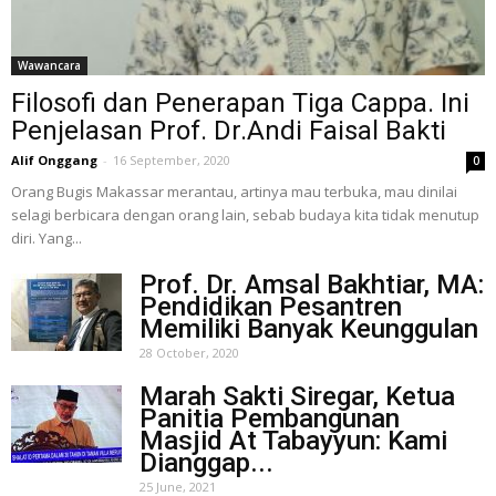
Wawancara
Filosofi dan Penerapan Tiga Cappa. Ini
Penjelasan Prof. Dr.Andi Faisal Bakti
Alif Onggang
-
16 September, 2020
0
Orang Bugis Makassar merantau, artinya mau terbuka, mau dinilai
selagi berbicara dengan orang lain, sebab budaya kita tidak menutup
diri. Yang...
Prof. Dr. Amsal Bakhtiar, MA:
Pendidikan Pesantren
Memiliki Banyak Keunggulan
28 October, 2020
Marah Sakti Siregar, Ketua
Panitia Pembangunan
Masjid At Tabayyun: Kami
Dianggap...
25 June, 2021