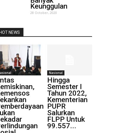
Banyak
Keunggulan
28 October, 2020
HOT NEWS
asional
Nasional
ntas
Hingga
emiskinan,
Semester I
Kemensos
Tahun 2022,
ekankan
Kementerian
emberdayaan
PUPR
ukan
Salurkan
ekadar
FLPP Untuk
erlindungan
99.557...
osial