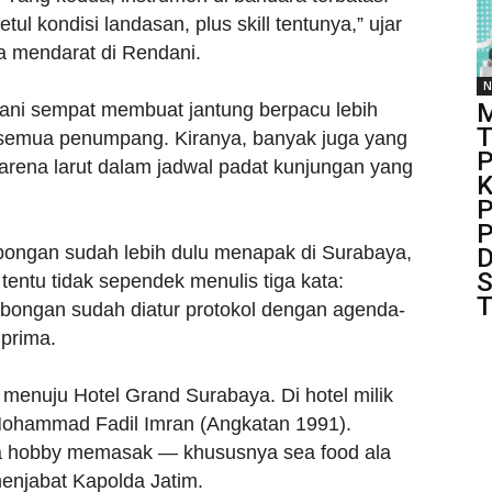
tul kondisi landasan, plus skill tentunya,” ujar
ca mendarat di Rendani.
N
M
dani sempat membuat jantung berpacu lebih
T
eh semua penumpang. Kiranya, banyak juga yang
P
 karena larut dalam jadwal padat kunjungan yang
K
P
P
ongan sudah lebih dulu menapak di Surabaya,
D
S
 tentu tidak sependek menulis tiga kata:
T
bongan sudah diatur protokol dengan agenda-
prima.
menuju Hotel Grand Surabaya. Di hotel milik
Mohammad Fadil Imran (Angkatan 1991).
nya hobby memasak — khususnya sea food ala
menjabat Kapolda Jatim.