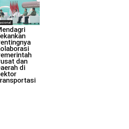
asional
endagri
ekankan
entingnya
olaborasi
emerintah
usat dan
aerah di
ektor
ransportasi