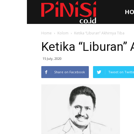
HO
Pinisi.co.id
Home
Kolom
Ketika “Liburan” Akhirnya Tiba
Ketika “Liburan” 
15 July, 2020
Share on Facebook
Tweet on Twitt