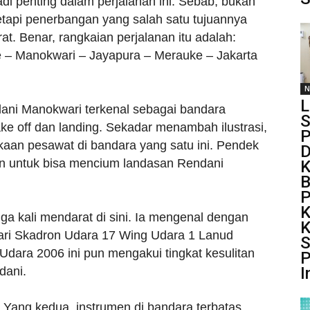
 penting dalam perjalanan ini. Sebab, bukan
etapi penerbangan yang salah satu tujuannya
t. Benar, rangkaian perjalanan itu adalah:
e – Manokwari – Jayapura – Merauke – Jakarta
N
L
ani Manokwari terkenal sebagai bandara
S
take off dan landing. Sekadar menambah ilustrasi,
P
kaan pesawat di bandara yang satu ini. Pendek
D
man untuk bisa mencium landasan Rendani
K
P
K
ga kali mendarat di sini. Ia mengenal dengan
 dari Skadron Udara 17 Wing Udara 1 Lanud
S
dara 2006 ini pun mengakui tingkat kesulitan
P
I
dani.
 Yang kedua, instrumen di bandara terbatas.