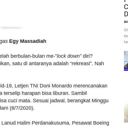
C
D
Al
- Advertisement -
Or
te
ugas
Egy
Massadiah
la
elah berbulan-bulan me-”
lock down”
diri?
ikan, satu di antaranya adalah “rekreasi”. Nah
vid-19, Letjen TNI Doni Monardo merencanakan
 terselip harapan bisa liburan. Sambil
isa cuci mata. Sesuai jadwal, berangkat Minggu
lam (8/7/2020).
di Lanud Halim Perdanakusuma. Pesawat Boeing