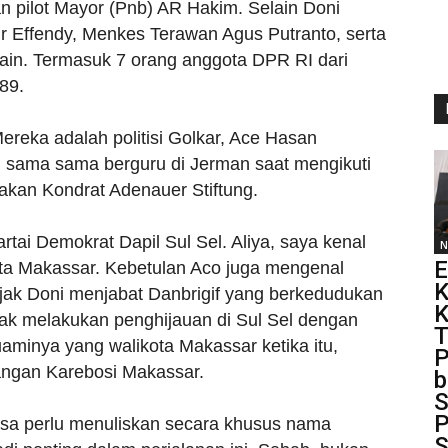
n pilot Mayor (Pnb) AR Hakim. Selain Doni
Effendy, Menkes Terawan Agus Putranto, serta
i lain. Termasuk 7 orang anggota DPR RI dari
89.
ereka adalah politisi Golkar, Ace Hasan
ah sama sama berguru di Jerman saat mengikuti
rakan Kondrat Adenauer Stiftung.
rtai Demokrat Dapil Sul Sel. Aliya, saya kenal
N
E
kota Makassar. Kebetulan Aco juga mengenal
K
jak Doni menjabat Danbrigif yang berkedudukan
yak melakukan penghijauan di Sul Sel dengan
T
minya yang walikota Makassar ketika itu,
P
angan Karebosi Makassar.
b
S
P
asa perlu menuliskan secara khusus nama
S