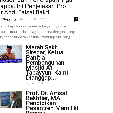
appa. Ini Penjelasan Prof.
r.Andi Faisal Bakti
if Onggang
-
16 September, 2020
0
ang Bugis Makassar merantau, artinya mau
rbuka, mau dinilai selagi berbicara dengan orang
in, sebab budaya kita tidak menutup diri. Yang...
Marah Sakti
Siregar, Ketua
Panitia
Pembangunan
Masjid At
Tabayyun: Kami
Dianggap...
25 June, 2021
Prof. Dr. Amsal
Bakhtiar, MA:
Pendidikan
Pesantren Memiliki