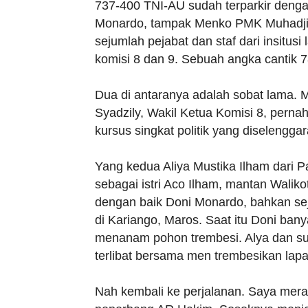
737-400 TNI-AU sudah terparkir denga
Monardo, tampak Menko PMK Muhadjir 
sejumlah pejabat dan staf dari insitus
komisi 8 dan 9. Sebuah angka cantik 7
Dua di antaranya adalah sobat lama. M
Syadzily, Wakil Ketua Komisi 8, pern
kursus singkat politik yang diselengga
Yang kedua Aliya Mustika Ilham dari Pa
sebagai istri Aco Ilham, mantan Wali
dengan baik Doni Monardo, bahkan se
di Kariango, Maros. Saat itu Doni ban
menanam pohon trembesi. Alya dan sua
terlibat bersama men trembesikan lap
Nah kembali ke perjalanan. Saya mer