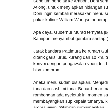
Sebelum bertolak ke Ambon, Doni se
Ationg, untuk menyiapkan hidangan su
Doni ingin kembali merasakan menu se
pakar kuliner William Wongso beberapa
Apa daya, Gubernur Murad ternyata j
Kamipun menyambut gembira santap (t
Jarak bandara Pattimura ke rumah Gube
ditarik garis lurus, kurang dari 10 km
konvoi dengan pengawalan voorijder, b
bisa kompromi.
Aneka menu sudah disiapkan. Menjadi
tuna dan sashimi tuna. Benar-benar 
rombongan ada nyeletuk ini momen sa
membayangkan sup kepala tunanya, kua
aroma wijen. Silahkan diimajinasikan.