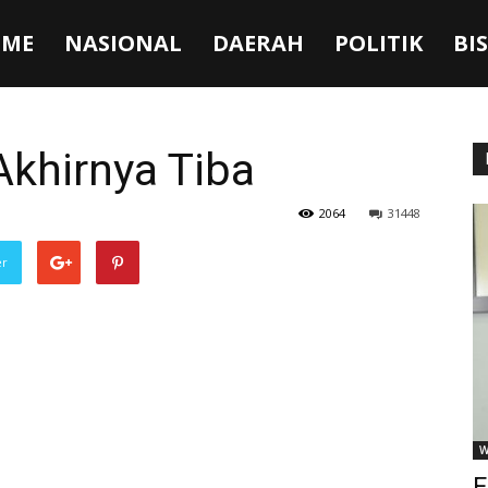
ME
NASIONAL
DAERAH
POLITIK
BI
Akhirnya Tiba
2064
31448
er
W
F