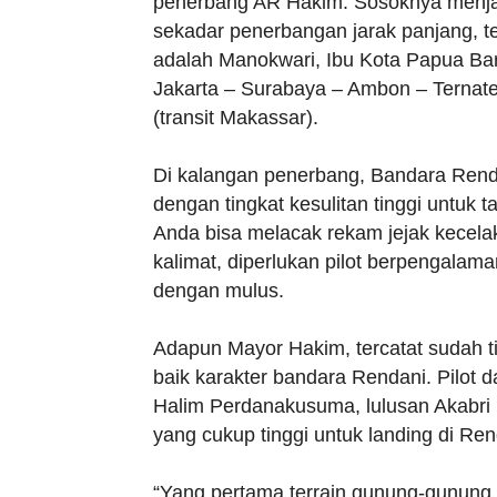
penerbang AR Hakim. Sosoknya menjadi
sekadar penerbangan jarak panjang, t
adalah Manokwari, Ibu Kota Papua Bara
Jakarta – Surabaya – Ambon – Ternat
(transit Makassar).
Di kalangan penerbang, Bandara Rend
dengan tingkat kesulitan tinggi untuk 
Anda bisa melacak rekam jejak kecela
kalimat, diperlukan pilot berpengala
dengan mulus.
Adapun Mayor Hakim, tercatat sudah ti
baik karakter bandara Rendani. Pilot
Halim Perdanakusuma, lulusan Akabri U
yang cukup tinggi untuk landing di Ren
“Yang pertama terrain gunung-gunung.