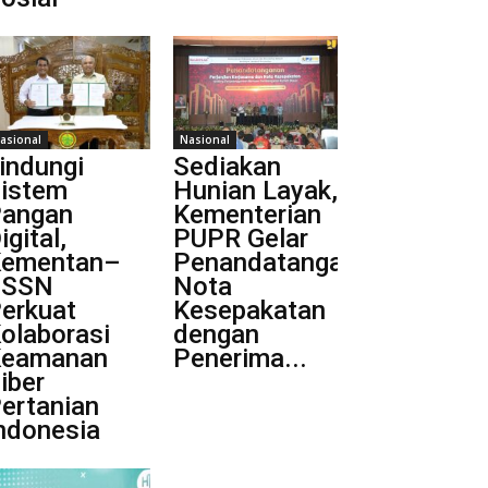
asional
Nasional
indungi
Sediakan
istem
Hunian Layak,
angan
Kementerian
igital,
PUPR Gelar
ementan–
Penandatanganan
BSSN
Nota
erkuat
Kesepakatan
olaborasi
dengan
Keamanan
Penerima...
iber
ertanian
ndonesia