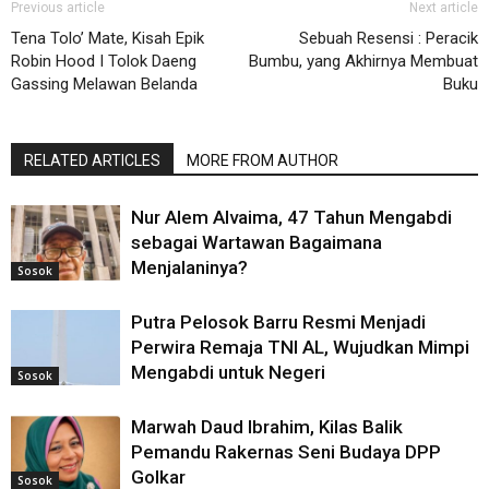
Previous article
Next article
Tena Tolo’ Mate, Kisah Epik
Sebuah Resensi : Peracik
Robin Hood I Tolok Daeng
Bumbu, yang Akhirnya Membuat
Gassing Melawan Belanda
Buku
RELATED ARTICLES
MORE FROM AUTHOR
Nur Alem Alvaima, 47 Tahun Mengabdi
sebagai Wartawan Bagaimana
Menjalaninya?
Sosok
Putra Pelosok Barru Resmi Menjadi
Perwira Remaja TNI AL, Wujudkan Mimpi
Mengabdi untuk Negeri
Sosok
Marwah Daud Ibrahim, Kilas Balik
Pemandu Rakernas Seni Budaya DPP
Golkar
Sosok