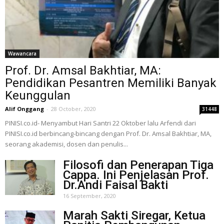
Wawancara
Prof. Dr. Amsal Bakhtiar, MA:
Pendidikan Pesantren Memiliki Banyak
Keunggulan
Alif Onggang
-
28 October, 2020
31448
PINISI.co.id- Menyambut Hari Santri 22 Oktober lalu Arfendi dari
PINISI.co.id berbincang-bincang dengan Prof. Dr. Amsal Bakhtiar, MA,
seorang akademisi, dosen dan penulis...
Filosofi dan Penerapan Tiga
Cappa. Ini Penjelasan Prof.
Dr.Andi Faisal Bakti
16 September, 2020
Marah Sakti Siregar, Ketua