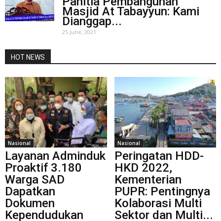
Panitia Pembangunan
Masjid At Tabayyun: Kami
Dianggap...
25 June, 2021
HOT NEWS
Nasional
Nasional
Layanan Adminduk
Peringatan HDD-
Proaktif 3.180
HKD 2022,
Warga SAD
Kementerian
Dapatkan
PUPR: Pentingnya
Dokumen
Kolaborasi Multi
Kependudukan
Sektor dan Multi...