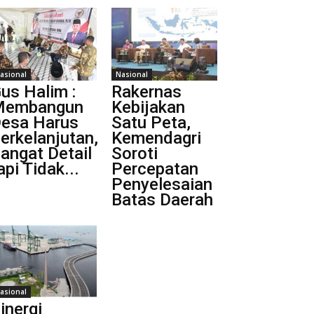
asional
Nasional
us Halim :
Rakernas
Membangun
Kebijakan
esa Harus
Satu Peta,
erkelanjutan,
Kemendagri
angat Detail
Soroti
api Tidak...
Percepatan
Penyelesaian
Batas Daerah
asional
inergi