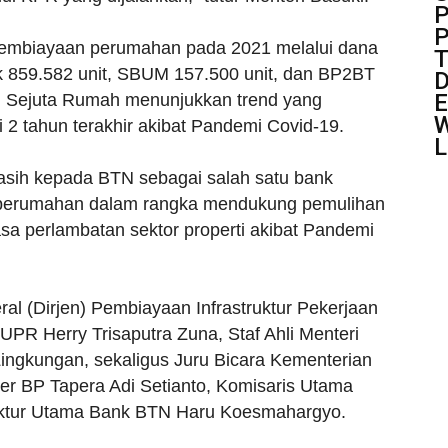
P
P
embiayaan perumahan pada 2021 melalui dana
T
k 859.582 unit, SBUM 157.500 unit, dan BP2BT
D
E
am Sejuta Rumah menunjukkan trend yang
W
i 2 tahun terakhir akibat Pandemi Covid-19.
L
asih kepada BTN sebagai salah satu bank
or perumahan dalam rangka mendukung pemulihan
a perlambatan sektor properti akibat Pandemi
ral (Dirjen) Pembiayaan Infrastruktur Pekerjaan
 Herry Trisaputra Zuna, Staf Ahli Menteri
Lingkungan, sekaligus Juru Bicara Kementerian
r BP Tapera Adi Setianto, Komisaris Utama
ktur Utama Bank BTN Haru Koesmahargyo.