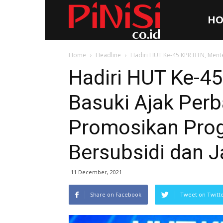
HO
Pinisi.co.id
Home
Headline
Hadiri HUT Ke-45 KPR BTN, Mente
Hadiri HUT Ke-4
Basuki Ajak Perb
Promosikan Pro
Bersubsidi dan J
11 December, 2021
Share on Facebook
Tweet on Twitt