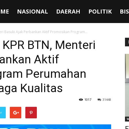
ME
NASIONAL
DAERAH
POLITIK
BI
ri Basuki Ajak Perbankan Aktif Promosikan Program...
5 KPR BTN, Menteri
ankan Aktif
gram Perumahan
aga Kualitas
1017
31448
er
W
F