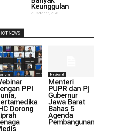
Banyak
Keunggulan
28 October, 2020
HOT NEWS
asional
Nasional
ebinar
Menteri
engan PPI
PUPR dan Pj
unia,
Gubernur
ertamedika
Jawa Barat
HC Dorong
Bahas 5
iprah
Agenda
enaga
Pembangunan...
edis