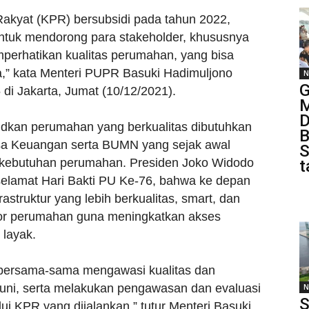
akyat (KPR) bersubsidi pada tahun 2022,
ntuk mendorong para stakeholder, khususnya
erhatikan kualitas perumahan, yang bisa
a,” kata Menteri PUPR Basuki Hadimuljono
N
G
 Jakarta, Jumat (10/12/2021).
D
udkan perumahan yang berkualitas dibutuhkan
B
a Keuangan serta BUMN yang sejak awal
S
ebutuhan perumahan. Presiden Joko Widodo
t
lamat Hari Bakti PU Ke-76, bahwa ke depan
struktur yang lebih berkualitas, smart, dan
tor perumahan guna meningkatkan akses
layak.
 bersama-sama mengawasi kualitas dan
ni, serta melakukan pengawasan dan evaluasi
N
S
i KPR yang dijalankan,” tutur Menteri Basuki.