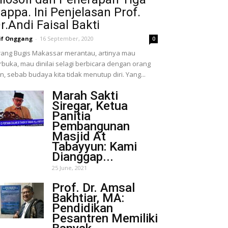
appa. Ini Penjelasan Prof.
r.Andi Faisal Bakti
if Onggang
-
16 September, 2020
0
ang Bugis Makassar merantau, artinya mau
rbuka, mau dinilai selagi berbicara dengan orang
in, sebab budaya kita tidak menutup diri. Yang...
Marah Sakti
Siregar, Ketua
Panitia
Pembangunan
Masjid At
Tabayyun: Kami
Dianggap...
25 June, 2021
Prof. Dr. Amsal
Bakhtiar, MA:
Pendidikan
Pesantren Memiliki