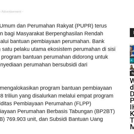
- Advertisement -
an Umum dan Perumahan Rakyat (PUPR) terus
 bagi Masyarakat Berpenghasilan Rendah
elalui bantuan pembiayaan perumahan. Bank
satu pelaku utama ekosistem perumahan di sisi
 program bantuan perumahan didorong untuk
nyediaan perumahan bersubsidi dari
N
W
d
 mengalokasikan program bantuan pembiayaan
D
triliun yang disalurkan melalui empat program
P
kuiditas Pembiayaan Perumahan (FLPP)
I
biayaan Perumahan Berbasis Tabungan (BP2BT)
K
SB) 769.903 unit, dan Subsidi Bantuan Uang
T
M