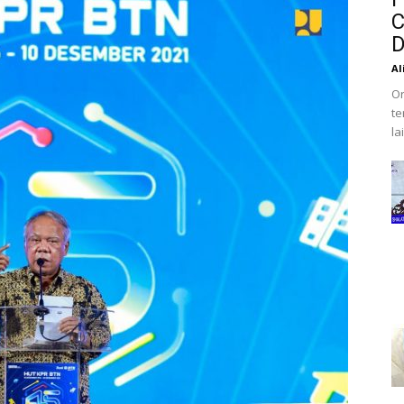
C
D
Al
Or
te
la