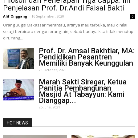
Filosofi dan Penerapan Tiga Cappa. Ini
Penjelasan Prof. Dr.Andi Faisal Bakti
Alif Onggang
-
16 September, 2020
0
Orang Bugis Makassar merantau, artinya mau terbuka, mau dinilai
selagi berbicara dengan orang lain, sebab budaya kita tidak menutup
diri. Yang...
Prof. Dr. Amsal Bakhtiar, MA:
Pendidikan Pesantren
Memiliki Banyak Keunggulan
28 October, 2020
Marah Sakti Siregar, Ketua
Panitia Pembangunan
Masjid At Tabayyun: Kami
Dianggap...
25 June, 2021
HOT NEWS