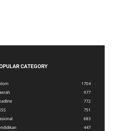
OPULAR CATEGORY
olom
1704
aerah
977
adline
772
KSS
751
asional
683
ndidikan
447