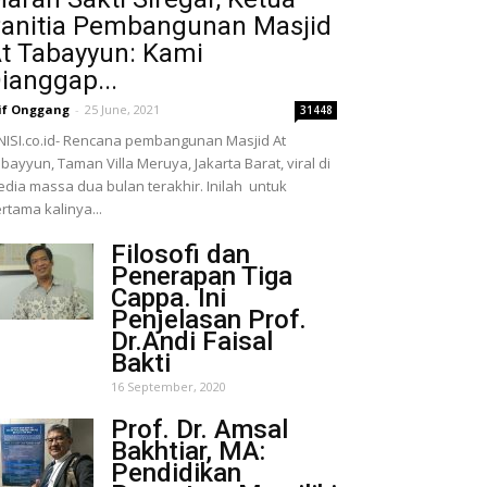
anitia Pembangunan Masjid
t Tabayyun: Kami
ianggap...
if Onggang
-
25 June, 2021
31448
NISI.co.id- Rencana pembangunan Masjid At
bayyun, Taman Villa Meruya, Jakarta Barat, viral di
dia massa dua bulan terakhir. Inilah untuk
rtama kalinya...
Filosofi dan
Penerapan Tiga
Cappa. Ini
Penjelasan Prof.
Dr.Andi Faisal
Bakti
16 September, 2020
Prof. Dr. Amsal
Bakhtiar, MA:
Pendidikan