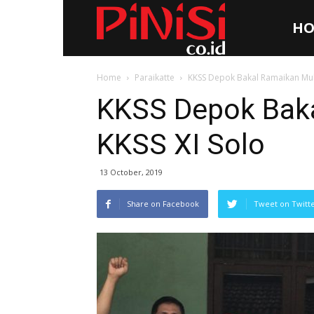
HO
Pinisi.co.id
Home
Paraikatte
KKSS Depok Bakal Ramaikan Mub
KKSS Depok Bak
KKSS XI Solo
13 October, 2019
Share on Facebook
Tweet on Twitt