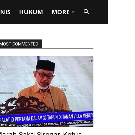
SNIS
HUKUM
MORE
MOST COMMENTED
awancara
arah Sakti Siregar, Ketua