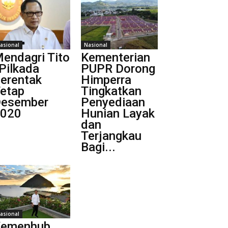
asional
Nasional
endagri Tito
Kementerian
 Pilkada
PUPR Dorong
erentak
Himperra
etap
Tingkatkan
esember
Penyediaan
020
Hunian Layak
dan
Terjangkau
Bagi...
asional
Kemenhub