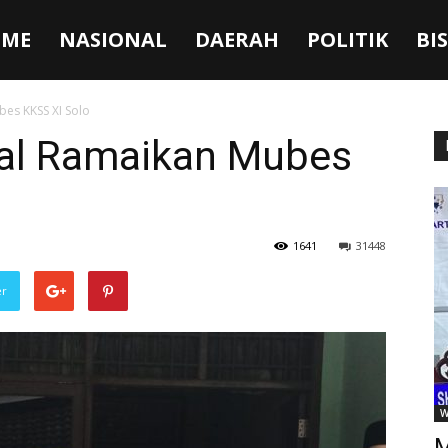
ME
NASIONAL
DAERAH
POLITIK
BI
es KKSS XI Solo
al Ramaikan Mubes
1641
31448
er
W
M