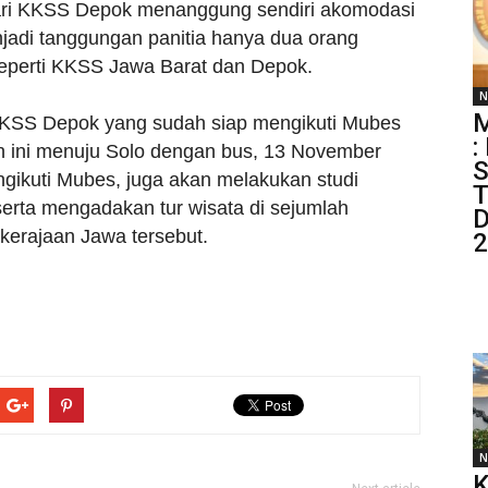
dari KKSS Depok menanggung sendiri akomodasi
jadi tanggungan panitia hanya dua orang
 seperti KKSS Jawa Barat dan Depok.
N
M
 KKSS Depok yang sudah siap mengikuti Mubes
:
 ini menuju Solo dengan bus, 13 November
S
gikuti Mubes, juga akan melakukan studi
T
rta mengadakan tur wisata di sejumlah
D
 kerajaan Jawa tersebut.
2
N