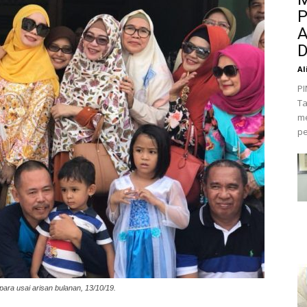
P
A
D
Al
PI
Ta
me
pe
a usai arisan bulanan, 13/10/19.