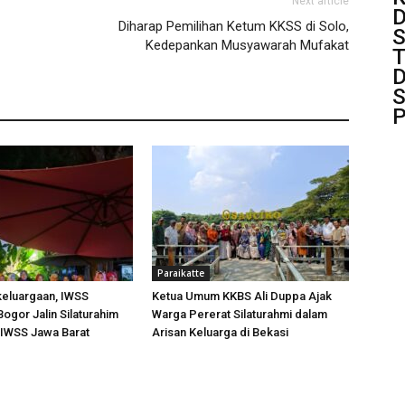
Next article
D
Diharap Pemilihan Ketum KKSS di Solo,
S
Kedepankan Musyawarah Mufakat
T
D
S
P
Paraikatte
keluargaan, IWSS
Ketua Umum KKBS Ali Duppa Ajak
ogor Jalin Silaturahim
Warga Pererat Silaturahmi dalam
IWSS Jawa Barat
Arisan Keluarga di Bekasi