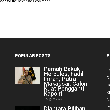
ser for the next time I comment.
POPULAR POSTS
P
Pernah Bekuk
K
Hercules, Fadil
D
Imran, Putra
Makassar, Calon
He
Kuat Pengganti
K
Kapolri
2 August, 2020
N
Pe
Diantara Pilihan