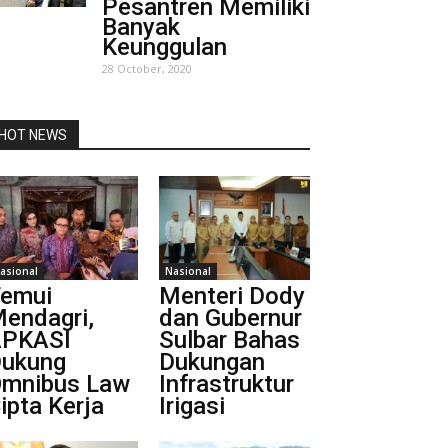
Pesantren Memiliki
Banyak
Keunggulan
28 October, 2020
HOT NEWS
asional
Nasional
emui
Menteri Dody
endagri,
dan Gubernur
APKASI
Sulbar Bahas
ukung
Dukungan
mnibus Law
Infrastruktur
ipta Kerja
Irigasi