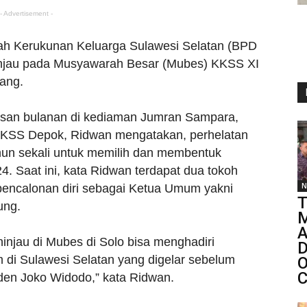
- Advertisement -
 Kerukunan Keluarga Sulawesi Selatan (BPD
njau pada Musyawarah Besar (Mubes) KKSS XI
ang.
isan bulanan di kediaman Jumran Sampara,
KKSS Depok, Ridwan mengatakan, perhelatan
un sekali untuk memilih dan membentuk
 Saat ini, kata Ridwan terdapat dua tokoh
N
encalonan diri sebagai Ketua Umum yakni
T
ung.
M
njau di Mubes di Solo bisa menghadiri
D
di Sulawesi Selatan yang digelar sebelum
O
C
den Joko Widodo,” kata Ridwan.